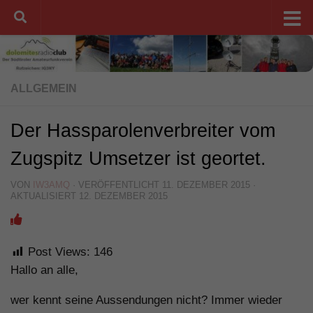
Unter dem Inhalt
ALLGEMEIN
Der Hassparolenverbreiter vom
Zugspitz Umsetzer ist geortet.
VON
IW3AMQ
· VERÖFFENTLICHT
11. DEZEMBER 2015
·
AKTUALISIERT
12. DEZEMBER 2015
Post Views:
146
Hallo an alle,
wer kennt seine Aussendungen nicht? Immer wieder