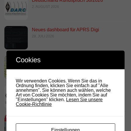
Deutschland Rundspruch 30/2026
2. AUGUST 2026
Neues dashboard für APRS Digi
28. JULI 2026
Cookies
Link Südtirol Murnau Süd ändert QRG und
Standort
23. JULI 2026
Wir verwenden Cookies. Wenn Sie das in
Ordnung finden, klicken Sie einfach auf "Alle
DARC Rundspruch 29/2026
annehmen". Sie können auch wählen, welche
Art von Cookies Sie möchten, indem Sie auf
23. JULI 2026
"Einstellungen" klicken.
Lesen Sie unsere
Cookie-Richtlinie
D.R.C. in den Medien – Meraner
Stadtanzeiger
Einstellungen