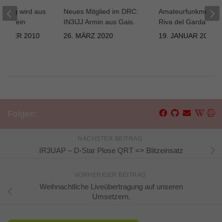
eorg wird aus
Neues Mitglied im DRC:
Amateurfunkmesse 
QRV sein
IN3IJJ Armin aus Gais.
Riva del Garda
TEMBER 2010
26. MÄRZ 2020
19. JANUAR 2010
Folgen:
NÄCHSTER BEITRAG
IR3UAP – D-Star Plose QRT => Blitzeinsatz
VORHERIGER BEITRAG
Weihnachtliche Liveübertragung auf unseren
Umsetzern.