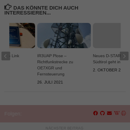
DAS KÖNNTE DICH AUCH
INTERESSIEREN...
UAP – Link
IR3UAP Plose –
Neues D-STAR Syst
Richtfunkstrecke zu
Südtirol geht in Betr
OE7XGR und
2023
2. OKTOBER 2017
Fernsteuerung
26. JULI 2021
Folgen:
NÄCHSTER BEITRAG