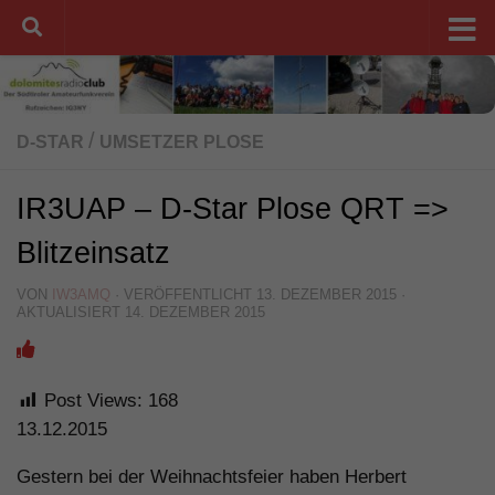
Unter dem Inhalt
/
D-STAR
UMSETZER PLOSE
IR3UAP – D-Star Plose QRT =>
Blitzeinsatz
VON
IW3AMQ
· VERÖFFENTLICHT
13. DEZEMBER 2015
·
AKTUALISIERT
14. DEZEMBER 2015
Post Views:
168
13.12.2015
Gestern bei der Weihnachtsfeier haben Herbert