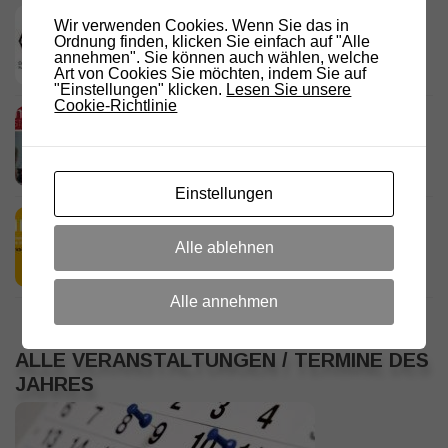
DARC Rundspruch 29/2026
Wir verwenden Cookies. Wenn Sie das in
Ordnung finden, klicken Sie einfach auf "Alle
23. JULI 2026
annehmen". Sie können auch wählen, welche
Art von Cookies Sie möchten, indem Sie auf
"Einstellungen" klicken.
Lesen Sie unsere
Cookie-Richtlinie
D.R.C. in den Medien – Meraner
Stadtanzeiger
18. JULI 2026
Einstellungen
HamRadio Friedrichshafen 2026
11. JULI 2026
Alle ablehnen
Alle annehmen
ALLE VERANSTALTUNGEN / TERMINE DES
JAHRES