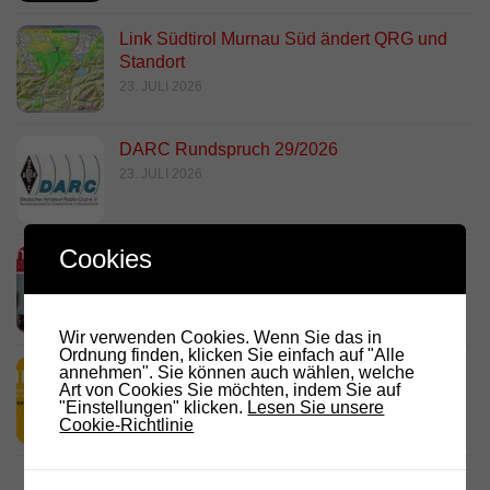
Link Südtirol Murnau Süd ändert QRG und
Standort
23. JULI 2026
DARC Rundspruch 29/2026
23. JULI 2026
Cookies
D.R.C. in den Medien – Meraner
Stadtanzeiger
18. JULI 2026
Wir verwenden Cookies. Wenn Sie das in
Ordnung finden, klicken Sie einfach auf "Alle
HamRadio Friedrichshafen 2026
annehmen". Sie können auch wählen, welche
Art von Cookies Sie möchten, indem Sie auf
11. JULI 2026
"Einstellungen" klicken.
Lesen Sie unsere
Cookie-Richtlinie