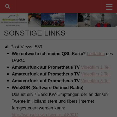
Unter dem Inhalt
SONSTIGE LINKS
Post Views:
589
Wie entwerfe ich meine QSL Karte?
Leitfaden
des
DARC.
Amateurfunk auf Prometheus TV
Videofilm 1 Teil
Amateurfunk auf Prometheus TV
Videofilm 2 Teil
Amateurfunk auf Prometheus TV
Videofilm 3 Teil
WebSDR (Software Defined Radio)
Das ist ein 7 Band KW-Empfänger, der an der Uni
Twente in Holland steht und übers Internet
ferngesteuert werden kann:
http://websdr.ewi.utwente.nl:8901/