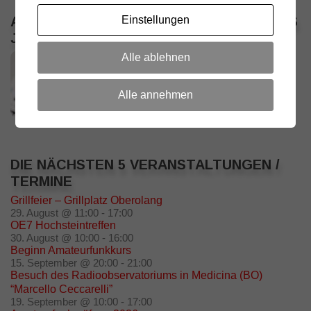
ALLE VERANSTALTUNGEN / TERMINE DES
Einstellungen
JAHRES
Alle ablehnen
Alle annehmen
DIE NÄCHSTEN 5 VERANSTALTUNGEN /
TERMINE
Grillfeier – Grillplatz Oberolang
29. August @ 11:00
-
17:00
OE7 Hochsteintreffen
30. August @ 10:00
-
16:00
Beginn Amateurfunkkurs
15. September @ 20:00
-
21:00
Besuch des Radioobservatoriums in Medicina (BO)
“Marcello Ceccarelli”
19. September @ 10:00
-
17:00