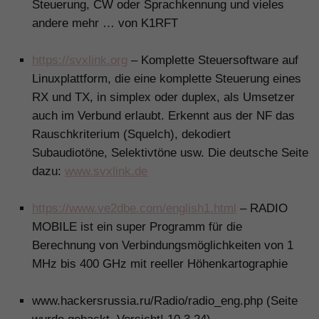
Steuerung, CW oder Sprachkennung und vieles
andere mehr … von K1RFT
.
https://svxlink.org
– Komplette Steuersoftware auf
Linuxplattform, die eine komplette Steuerung eines
RX und TX, in simplex oder duplex, als Umsetzer
auch im Verbund erlaubt. Erkennt aus der NF das
Rauschkriterium (Squelch), dekodiert
Subaudiotöne, Selektivtöne usw. Die deutsche Seite
dazu:
www.svxlink.de
.
https://www.ve2dbe.com/english1.html
– RADIO
MOBILE ist ein super Programm für die
Berechnung von Verbindungsmöglichkeiten von 1
MHz bis 400 GHz mit reeller Höhenkartographie
.
www.hackersrussia.ru/Radio/radio_eng.php (Seite