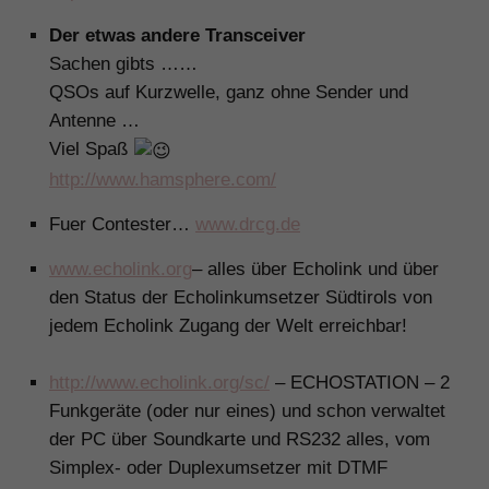
Der etwas andere Transceiver
Sachen gibts ……
QSOs auf Kurzwelle, ganz ohne Sender und
Antenne …
Viel Spaß
http://www.hamsphere.com/
Fuer Contester…
www.drcg.de
www.echolink.org
– alles über Echolink und über
den Status der Echolinkumsetzer Südtirols von
jedem Echolink Zugang der Welt erreichbar!
.
http://www.echolink.org/sc/
– ECHOSTATION – 2
Funkgeräte (oder nur eines) und schon verwaltet
der PC über Soundkarte und RS232 alles, vom
Simplex- oder Duplexumsetzer mit DTMF