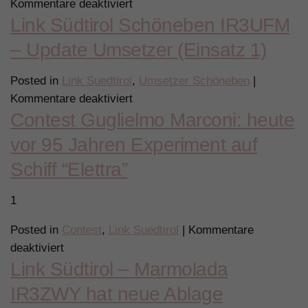
für
Kommentare deaktiviert
Link
Link Südtirol Schöneben IR3UFM
Link
Südtirol
Südtirol
– Update Umsetzer (Einsatz 1)
und
Schöneben
neuer
IR3UFM
Posted in
Link Suedtirol
,
Umsetzer Schöneben
|
Subaudio
–
für
Kommentare deaktiviert
Ton
Update
Contest Guglielmo Marconi: heute
Link
Umsetzer
Südtirol
vor 95 Jahren Experiment auf
(Einsatz
Schöneben
2)
Schiff “Elettra”
IR3UFM
–
1
Update
Umsetzer
Posted in
Contest
,
Link Suedtirol
|
Kommentare
(Einsatz
für
deaktiviert
1)
Link Südtirol – Marmolada
Contest
Guglielmo
IR3ZWY hat neue Ablage
Marconi: