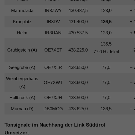
Marmolada
IR3ZWY
430.487,5
123,0
+ 
Kronplatz
IR3DV
431.400,0
136,5
+ 
Helm
IR3UAN
430.537,5
123,0
+ 
136,5
Grubigstein (A)
OE7XET
438.225,0
– 
77,0 Hz lokal
Seegrube (A)
OE7XLR
438.650,0
77,0
– 
Weinbergerhaus
OE7XWT
438.600,0
77,0
– 
(A)
Hollbruck (A)
OE7XJH
438.500,0
77,0
– 
Murnau (D)
DB0MCG
438.625,0
136,5
– 
Tonsignale im Nachhang der Link Südtirol
Umsetzer: