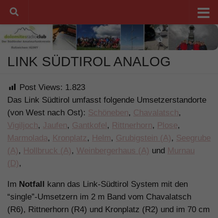
Unter dem Inhalt
LINK SÜDTIROL ANALOG
Post Views:
1.823
Das Link Südtirol umfasst folgende Umsetzerstandorte
(von West nach Ost):
Schöneben
,
Chavalatsch
,
Vigiljoch
,
Jaufen
,
Gantkofel
,
Rittnerhorn
,
Plose
,
Marmolada
,
Kronplatz
,
Helm
,
Grubigstein (A)
,
Seegrube
(A)
,
Hollbruck (A)
,
Weinbergerhaus (A)
und
Murnau
(D)
,
Im
Notfall
kann das Link-Südtirol System mit den
“single”-Umsetzern im 2 m Band vom Chavalatsch
(R6), Rittnerhorn (R4) und Kronplatz (R2) und im 70 cm