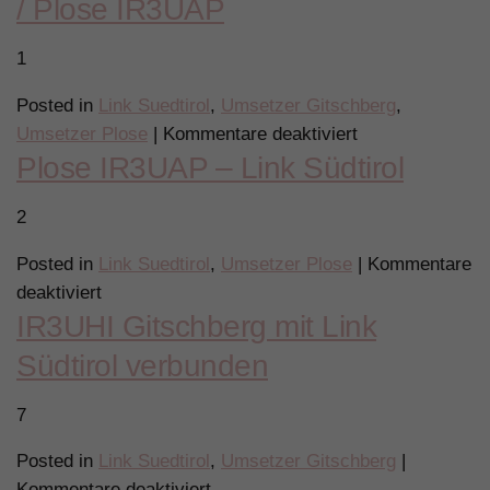
/ Plose IR3UAP
–
Link
1
Südtirol
Posted in
Link Suedtirol
,
Umsetzer Gitschberg
,
für
Umsetzer Plose
|
Kommentare deaktiviert
Plose IR3UAP – Link Südtirol
Link
Südtirol
2
–
Gitschberg
Posted in
Link Suedtirol
,
Umsetzer Plose
|
Kommentare
IR3UHI
für
deaktiviert
/
IR3UHI Gitschberg mit Link
Plose
Plose
IR3UAP
Südtirol verbunden
IR3UAP
–
Link
7
Südtirol
Posted in
Link Suedtirol
,
Umsetzer Gitschberg
|
für
Kommentare deaktiviert