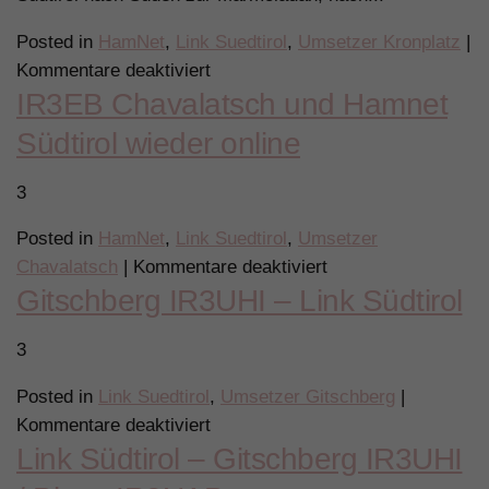
aktiv!
Posted in
HamNet
,
Link Suedtirol
,
Umsetzer Kronplatz
|
für
Kommentare deaktiviert
IR3EB Chavalatsch und Hamnet
Kronplatz
IR3DV
Südtirol wieder online
–
Stromausfall
3
Posted in
HamNet
,
Link Suedtirol
,
Umsetzer
für
Chavalatsch
|
Kommentare deaktiviert
Gitschberg IR3UHI – Link Südtirol
IR3EB
Chavalatsch
3
und
Hamnet
Posted in
Link Suedtirol
,
Umsetzer Gitschberg
|
Südtirol
für
Kommentare deaktiviert
wieder
Link Südtirol – Gitschberg IR3UHI
Gitschberg
online
IR3UHI