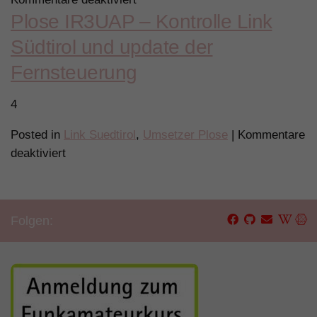
Plose IR3UAP – Kontrolle Link
IR3UHI
Gitschberg
Südtirol und update der
mit
Fernsteuerung
Link
Südtirol
4
verbunden
Posted in
Link Suedtirol
,
Umsetzer Plose
|
Kommentare
für
deaktiviert
Plose
IR3UAP
–
Folgen:
Kontrolle
Link
Südtirol
und
update