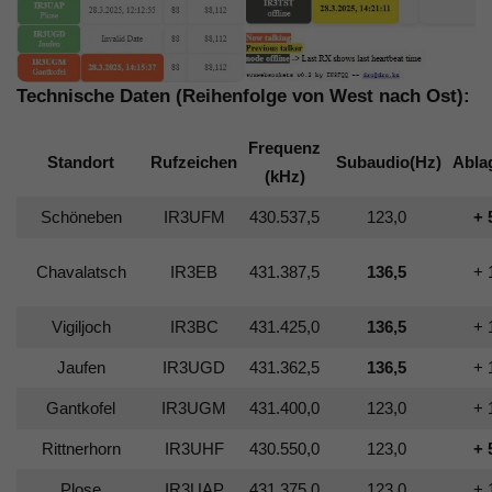
Technische Daten (Reihenfolge von West nach Ost):
Frequenz
Standort
Rufzeichen
Subaudio
(Hz)
Abla
(kHz)
Schöneben
IR3UFM
430.537,5
123,0
+ 
Chavalatsch
IR3EB
431.387,5
136,5
+ 
Vigiljoch
IR3BC
431.425,0
136,5
+ 
Jaufen
IR3UGD
431.362,5
136,5
+ 
Gantkofel
IR3UGM
431.400,0
123,0
+ 
Rittnerhorn
IR3UHF
430.550,0
123,0
+ 
Plose
IR3UAP
431.375,0
123,0
+ 