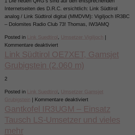
1 Die neuen QRG’s sind auf den entsprechenden
ändert
Internetseiten des D.R.C. ersichtlich: Link Südtirol
QRG
analog / Link Südtirol digital (MMDVM): Vigiljoch IR3BC
und
– Dolomites Radio Club 73! Thomas, IW3AMQ
Standort
Posted in
Link Suedtirol
,
Umsetzer Vigiljoch
|
für
Kommentare deaktiviert
Link Südtirol OE7XET, Gamsjet
IR3BC
–
Grubigstein (2.060 m)
Vigiljoch
Link
2
Südtirol
Posted in
Link Suedtirol
,
Umsetzer Gamsjet
und
für
Grubigstein
|
Kommentare deaktiviert
MMDVM:
Gantkofel IR3UGM – Einsatz
Link
neue
Südtirol
QRG’s
Tausch LS-Umsetzer und vieles
OE7XET,
mehr
Gamsjet