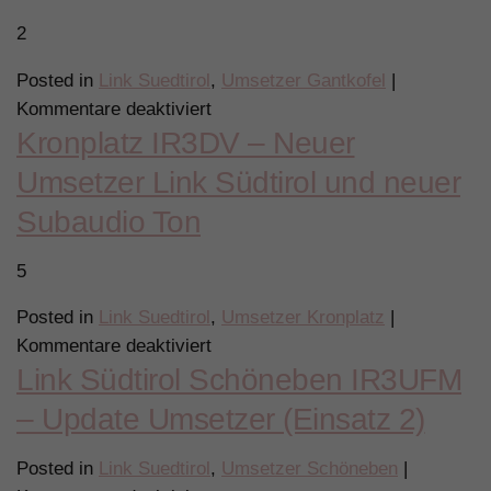
Grubigstein
2
(2.060
m)
Posted in
Link Suedtirol
,
Umsetzer Gantkofel
|
für
Kommentare deaktiviert
Kronplatz IR3DV – Neuer
Gantkofel
IR3UGM
Umsetzer Link Südtirol und neuer
–
Subaudio Ton
Einsatz
Tausch
5
LS-
Umsetzer
Posted in
Link Suedtirol
,
Umsetzer Kronplatz
|
und
für
Kommentare deaktiviert
vieles
Link Südtirol Schöneben IR3UFM
Kronplatz
mehr
IR3DV
– Update Umsetzer (Einsatz 2)
–
Neuer
Posted in
Link Suedtirol
,
Umsetzer Schöneben
|
Umsetzer