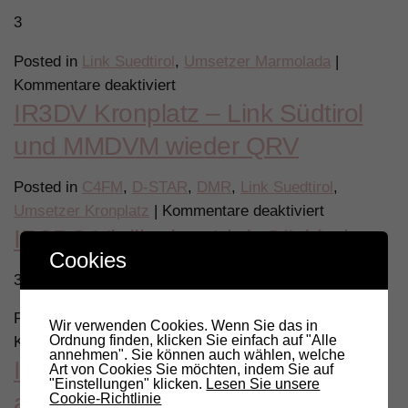
heute
3
vor
Posted in
Link Suedtirol
,
Umsetzer Marmolada
|
95
für
Kommentare deaktiviert
Jahren
IR3DV Kronplatz – Link Südtirol
Link
Experiment
Südtirol
auf
und MMDVM wieder QRV
–
Schiff
Marmolada
“Elettra”
Posted in
C4FM
,
D-STAR
,
DMR
,
Link Suedtirol
,
IR3ZWY
für
Umsetzer Kronplatz
|
Kommentare deaktiviert
hat
IR3BC Vigiljoch – Link Südtirol
IR3DV
neue
Cookies
Kronplatz
Ablage
3 73! Gerald IN3PGD
–
Link
Posted in
Link Suedtirol
,
Umsetzer Vigiljoch
|
Wir verwenden Cookies. Wenn Sie das in
Südtirol
Ordnung finden, klicken Sie einfach auf "Alle
für
Kommentare deaktiviert
und
annehmen". Sie können auch wählen, welche
IR3DV Kronplatz – Arbeiten (fast)
IR3BC
Art von Cookies Sie möchten, indem Sie auf
MMDVM
"Einstellungen" klicken.
Lesen Sie unsere
Vigiljoch
abgeschlossen
Cookie-Richtlinie
wieder