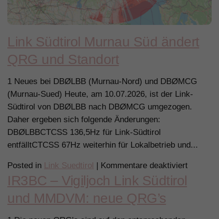
Link Südtirol Murnau Süd ändert
QRG und Standort
1 Neues bei DBØLBB (Murnau-Nord) und DBØMCG
(Murnau-Sued) Heute, am 10.07.2026, ist der Link-
Südtirol von DBØLBB nach DBØMCG umgezogen.
Daher ergeben sich folgende Änderungen:
DBØLBBCTCSS 136,5Hz für Link-Südtirol
entfälltCTCSS 67Hz weiterhin für Lokalbetrieb und...
für
Posted in
Link Suedtirol
|
Kommentare deaktiviert
IR3BC – Vigiljoch Link Südtirol
Link
Südtirol
und MMDVM: neue QRG’s
Murnau
Süd