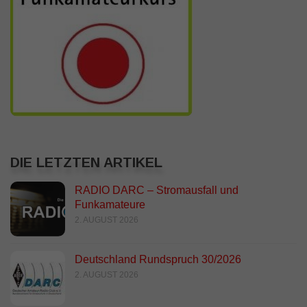
der
Fernsteuerung
DIE LETZTEN ARTIKEL
RADIO DARC – Stromausfall und
Funkamateure
2. AUGUST 2026
Deutschland Rundspruch 30/2026
2. AUGUST 2026