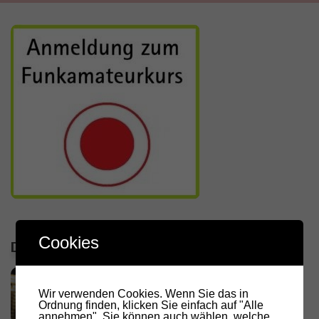
Cookies
DIE LETZTEN ARTIKEL
RADIO DARC – Stromausfall und
Funkamateure
Wir verwenden Cookies. Wenn Sie das in
Ordnung finden, klicken Sie einfach auf "Alle
2. AUGUST 2026
annehmen". Sie können auch wählen, welche