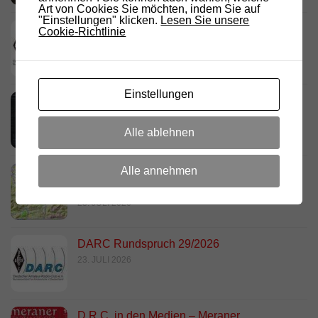
Art von Cookies Sie möchten, indem Sie auf
"Einstellungen" klicken.
Lesen Sie unsere
Deutschland Rundspruch 30/2026
Cookie-Richtlinie
2. AUGUST 2026
Einstellungen
Neues dashboard für APRS Digi
28. JULI 2026
Alle ablehnen
Alle annehmen
Link Südtirol Murnau Süd ändert QRG und
Standort
23. JULI 2026
DARC Rundspruch 29/2026
23. JULI 2026
D.R.C. in den Medien – Meraner