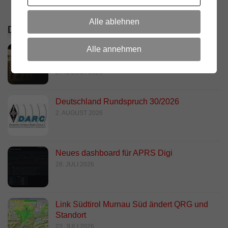
Alle ablehnen
DIE LETZTEN ARTIKEL
Alle annehmen
RADIO DARC – Stromausfall und
Funkamateure
2. AUGUST 2026
Deutschland Rundspruch 30/2026
2. AUGUST 2026
Neues dashboard für APRS Digi
28. JULI 2026
Link Südtirol Murnau Süd ändert QRG und
Standort
23. JULI 2026