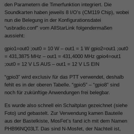
den Parametern die Timerfunktion integriert. Die
Soundkarten haben jeweils 8 I/O’s (CM119 Chip), wobei
nun die Belegung in der Konfigurationsdatei
“usbradio.conf” vom AllStarLink folgendermaßen
aussieht:
gpio1=out0 ;out0 = 10 W – out1 = 1 W gpio2=out1 ;out0
= 431,3875 MHz – out1 = 431,4000 MHz gpio4=out1
;out0 = 12 V LS AUS – out1 = 12 V LS EIN
“gpio3″ wird exclusiv für das PTT verwendet, deshalb
fehlt es in der oberen Tabelle. “gpio5″ – “gpio8″ sind
noch für zukünftige Anwendungen frei belegbar.
Es wurde also schnell ein Schaltplan gezeichnet (siehe
Foto) und gebastelt. Zur Verwendung kamen Bauteile
aus der Bastelkiste, MosFet’s fand ich mit dem Namen
PHB96NQ03LT. Das sind N-Mosfet, der Nachteil ist,