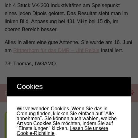
ich 4 Stück VK-200 Induktivitäten am Speisepunkt
eines jeden Dipols gelötet. Das Resultat sieht man im
linken Bild. Anpassung bei 431 MHz bei 15 db, im
oberen Bereich besser.
Alles in allem eine gute Antenne. Sie wurde am 16. Juni
am
Rittnerhorn für das DMR – Uhf Relais
installiert.
73! Thomas, IW3AMQ
Cookies
Folgen:
Wir verwenden Cookies. Wenn Sie das in
Ordnung finden, klicken Sie einfach auf "Alle
annehmen". Sie können auch wählen, welche
Art von Cookies Sie möchten, indem Sie auf
"Einstellungen" klicken.
Lesen Sie unsere
Cookie-Richtlinie