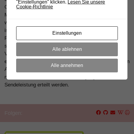
"Einstellungen" klicken.
Lesen Sie unsere
Genehmigung beim
Gebietsinspektorat
des
Cookie-Richtlinie
Ministeriums für wirtschaftliche Entwicklung angesucht
werden. Ist keine allgemeine Genehmigung vorhanden,
ist die Aussendung nicht legal. Bei Anzeige bei der
Einstellungen
Postbehörde wird von dieser das illegale Sendegerät
sofern vorgesehen beschlagnahmt, eine
Alle ablehnen
Verwaltungsstrafe ausgestellt zusätzlich der
entgangenen Konzessionsgebühren ab der vermutlichen
Alle annehmen
Aktivierung. Im ISM-Band wird von der Postbehörde
normalerweise auch keine Genehmigung für diese
Sendeleistung erteilt werden.
Folgen: