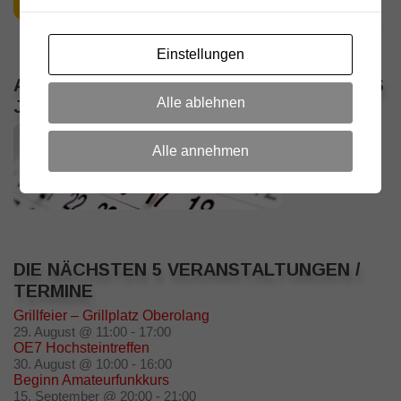
Einstellungen
ALLE VERANSTALTUNGEN / TERMINE DES
Alle ablehnen
JAHRES
Alle annehmen
DIE NÄCHSTEN 5 VERANSTALTUNGEN /
TERMINE
Grillfeier – Grillplatz Oberolang
29. August @ 11:00
-
17:00
OE7 Hochsteintreffen
30. August @ 10:00
-
16:00
Beginn Amateurfunkkurs
15. September @ 20:00
-
21:00