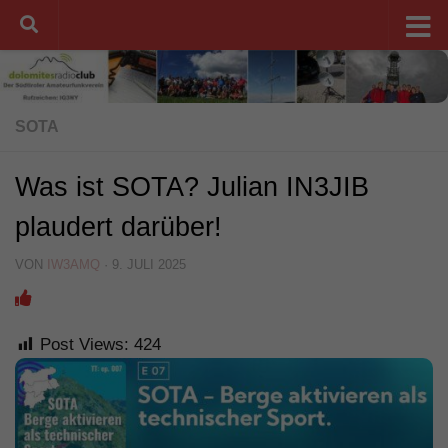
Unter dem Inhalt
SOTA
Was ist SOTA? Julian IN3JIB
plaudert darüber!
VON
IW3AMQ
·
9. JULI 2025
Post Views:
424