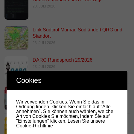
28. JULI 2026
Link Südtirol Murnau Süd ändert QRG und
Standort
23. JULI 2026
DARC Rundspruch 29/2026
23. JULI 2026
Cookies
D.R.C. in den Medien – Meraner
Stadtanzeiger
Wir verwenden Cookies. Wenn Sie das in
18. JULI 2026
Ordnung finden, klicken Sie einfach auf "Alle
annehmen". Sie können auch wählen, welche
Art von Cookies Sie möchten, indem Sie auf
HamRadio Friedrichshafen 2026
"Einstellungen" klicken.
Lesen Sie unsere
Cookie-Richtlinie
11. JULI 2026