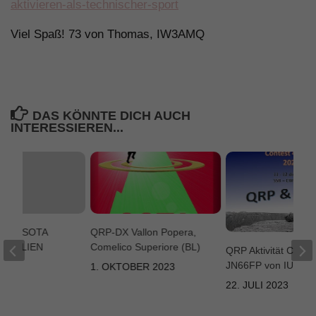
aktivieren-als-technischer-sport
Viel Spaß! 73 von Thomas, IW3AMQ
DAS KÖNNTE DICH AUCH
INTERESSIEREN...
g vom SOTA
QRP-DX Vallon Popera,
 ITALIEN
Comelico Superiore (BL)
QRP Aktivität Col R
JN66FP von IU3G
2012
1. OKTOBER 2023
22. JULI 2023