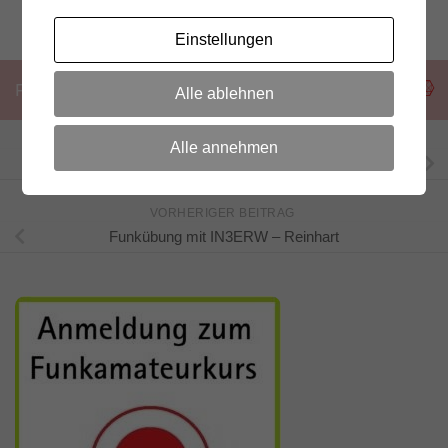
Einstellungen
Folgen:
Alle ablehnen
NÄCHSTER BEITRAG
Alle annehmen
Neues Mitglied im DRC: Hubert aus St.Lorenzen
VORHERIGER BEITRAG
Funkübung mit IN3ERW – Reinhart