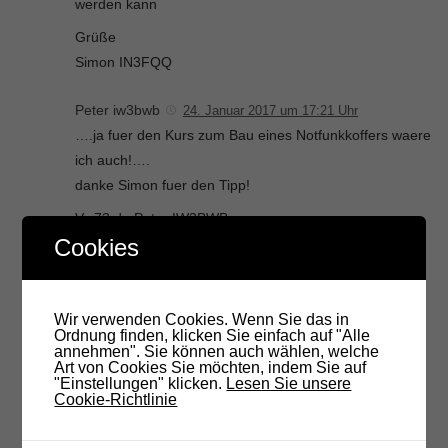
werden kann
Grüße
Simon IN3FQQ
Peter iw3bwb
24. Januar 2017 um 17:21 Uhr
….ja fuer den Kurs zum Bau eines Notfunkkoffers waere
ich auch!….
danke Simon fuer den Tipp!
Vy 73 de Peter IW3BWB
Cookies
Peter iw3bwb
24. Januar 2017 um 17:24 Uhr
…..darf ich noch was anhaengen? ….und zwar einen
Kurs in Antennenbau?….
Wir verwenden Cookies. Wenn Sie das in
Ordnung finden, klicken Sie einfach auf "Alle
73 de Peter iw3bwb
annehmen". Sie können auch wählen, welche
Art von Cookies Sie möchten, indem Sie auf
"Einstellungen" klicken.
Lesen Sie unsere
Markus
26. Januar 2017 um 17:41 Uhr
Cookie-Richtlinie
Ausflug Zugspitze, wäre ein SOTA Berg
73 markus