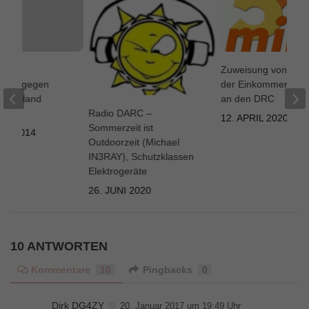
es
Zuweisung von 5 Pr
eurs gegen
der Einkommensste
utschland
an den DRC
Radio DARC –
en!
12. APRIL 2020
Sommerzeit ist
ST 2014
Outdoorzeit (Michael
IN3RAY), Schutzklassen
Elektrogeräte
26. JUNI 2020
10 ANTWORTEN
Kommentare
10
Pingbacks
0
Dirk DG4ZY
20. Januar 2017 um 19:49 Uhr