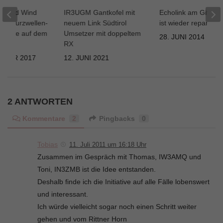
is und Wind
IR3UGM Gantkofel mit
Echolink am Gitsch
die Kurzwellen-
neuem Link Südtirol
ist wieder repariert.
anlage auf dem
Umsetzer mit doppeltem
28. JUNI 2014
g
RX
EMBER 2017
12. JUNI 2021
2 ANTWORTEN
Kommentare
2
Pingbacks
0
Tobias
11. Juli 2011 um 16:18 Uhr
Zusammen im Gespräch mit Thomas, IW3AMQ und
Toni, IN3ZMB ist die Idee entstanden.
Deshalb finde ich die Initiative auf alle Fälle lobenswert
und interessant.
Ich würde vielleicht sogar noch einen Schritt weiter
gehen und vom Rittner Horn