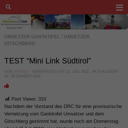
Unter dem Inhalt
/
UMSETZER GANTKOFEL
UMSETZER
GITSCHBERG
TEST “Mini Link Südtirol”
VON
IW3AMQ
· VERÖFFENTLICHT
11. JULI 2011
· AKTUALISIERT
26. DEZEMBER 2014
Post Views:
310
Nachdem der Vorstand des DRC für eine provisorische
Vernetzung vom Gankkofel Umsetzer und dem
Gitschberg gestimmt hat, wurde noch am Donnerstag