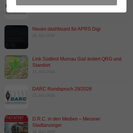
2. AUGUST 2026
Neues dashboard für APRS Digi
28. JULI 2026
Link Südtirol Murnau Süd ändert QRG und
Standort
23. JULI 2026
DARC Rundspruch 29/2026
23. JULI 2026
D.R.C. in den Medien – Meraner
Stadtanzeiger
18. JULI 2026