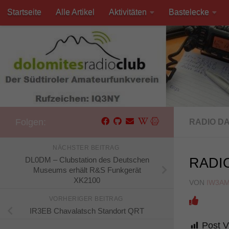
Startseite
Alle Artikel
Aktivitäten
Bastelecke
Unter dem Inhalt
Kontakt
Folgen:
RADIO D
NÄCHSTER BEITRAG
DL0DM – Clubstation des Deutschen
RADIO
Museums erhält R&S Funkgerät
XK2100
VON
IW3A
VORHERIGER BEITRAG
IR3EB Chavalatsch Standort QRT
Post V