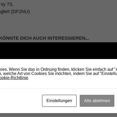
vy 73,
nglert (DF2NU)
KÖNNTE DICH AUCH INTERESSIEREN...
es. Wenn Sie das in Ordnung finden, klicken Sie einfach auf 
 welche Art von Cookies Sie möchten, indem Sie auf "Einstellu
okie-Richtlinie
ure
RADIO DARC – Funkamateure
RAD
Einstellungen
Alle ablehnen
tweit
fördern Wissenschaft und Lehre
wir
26. FEBRUAR 2021
10.