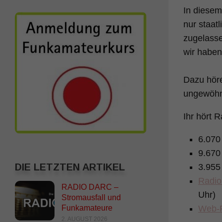
In diesem
nur staat
zugelasse
wir haben
Dazu höre
ungewöhnl
Ihr hört 
6.070
9.670
DIE LETZTEN ARTIKEL
3.955
Radio
RADIO DARC –
Uhr)
Stromausfall und
Funkamateure
Web-R
2. AUGUST 2026