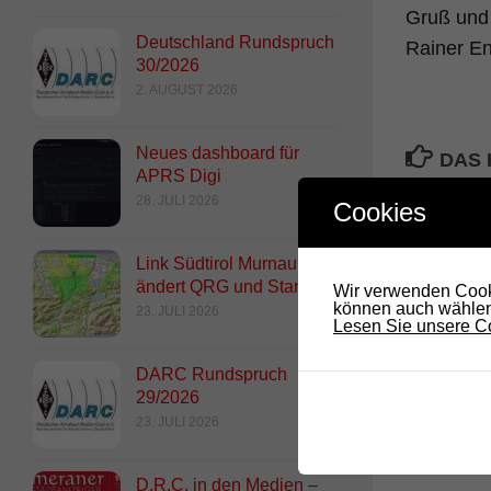
Gruß und 
Deutschland Rundspruch
Rainer E
30/2026
2. AUGUST 2026
Neues dashboard für
DAS 
APRS Digi
28. JULI 2026
Cookies
Link Südtirol Murnau Süd
ändert QRG und Standort
Wir verwenden Cooki
können auch wählen,
23. JULI 2026
Lesen Sie unsere Co
DARC Rundspruch
29/2026
RADIO DARC – Funkamate
23. JULI 2026
pflegen Freundschaften wel
9. OKTOBER 2025
D.R.C. in den Medien –