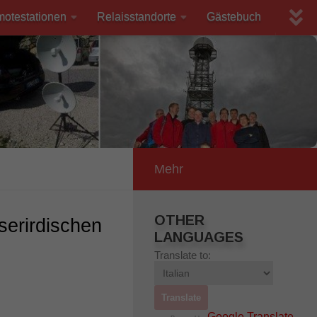
motestationen
Relaisstandorte
Gästebuch
Mehr
OTHER
erirdischen
LANGUAGES
Translate to:
Google Translate