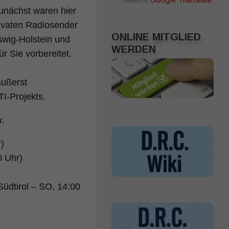
Powered by
.
Zunächst waren hier
privaten Radiosender
ONLINE MITGLIED
swig-Holstein und
WERDEN
r Sie vorbereitet.
äußerst
I-Projekts.
:
)
0 Uhr)
üdtirol – SO, 14:00