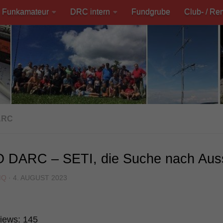
Funkamateur
DRC intern
Fundgrube
Club- / Re
ARC
 DARC – SETI, die Suche nach Auss
MQ
·
4. AUGUST 2023
iews:
145