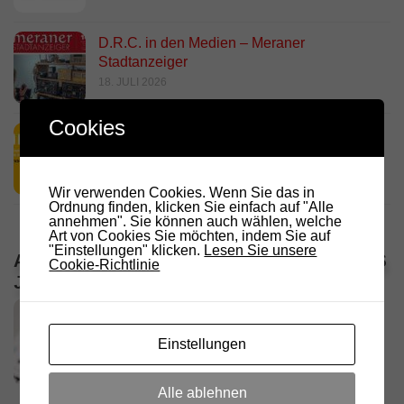
D.R.C. in den Medien – Meraner
Stadtanzeiger
18. JULI 2026
Cookies
HamRadio Friedrichshafen 2026
11. JULI 2026
Wir verwenden Cookies. Wenn Sie das in
Ordnung finden, klicken Sie einfach auf "Alle
annehmen". Sie können auch wählen, welche
Art von Cookies Sie möchten, indem Sie auf
"Einstellungen" klicken.
Lesen Sie unsere
ALLE VERANSTALTUNGEN / TERMINE DES
Cookie-Richtlinie
JAHRES
Einstellungen
Alle ablehnen