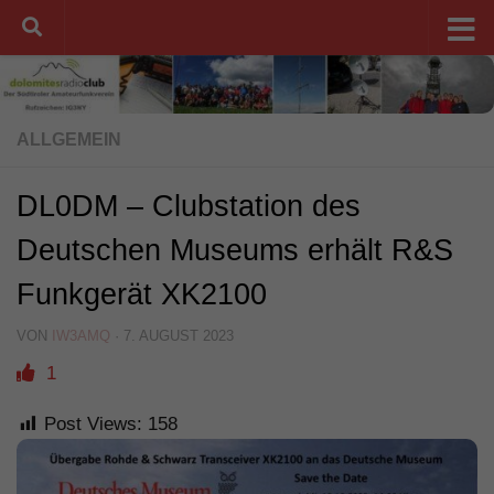
Unter dem Inhalt
ALLGEMEIN
DL0DM – Clubstation des
Deutschen Museums erhält R&S
Funkgerät XK2100
VON
IW3AMQ
·
7. AUGUST 2023
1
Post Views:
158