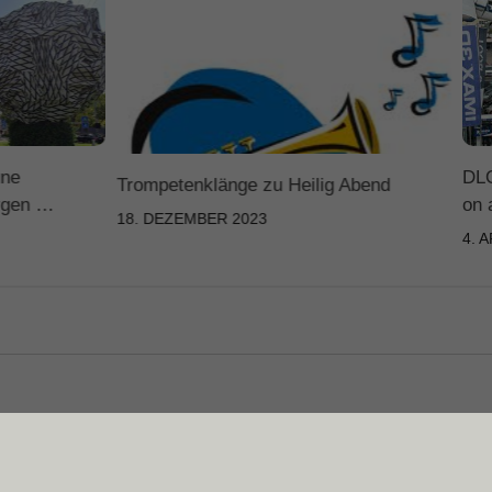
üne
DLO
Trompetenklänge zu Heilig Abend
orgen …
on 
18. DEZEMBER 2023
4. 
Datenschutz
Impressum