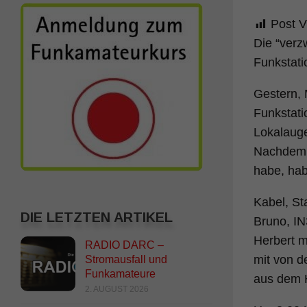
Post V
Die “verz
Funkstati
Gestern, 
Funkstati
Lokalaug
Nachdem i
habe, hab
Kabel, St
DIE LETZTEN ARTIKEL
Bruno, IN
Herbert m
RADIO DARC –
mit von d
Stromausfall und
Funkamateure
aus dem H
2. AUGUST 2026