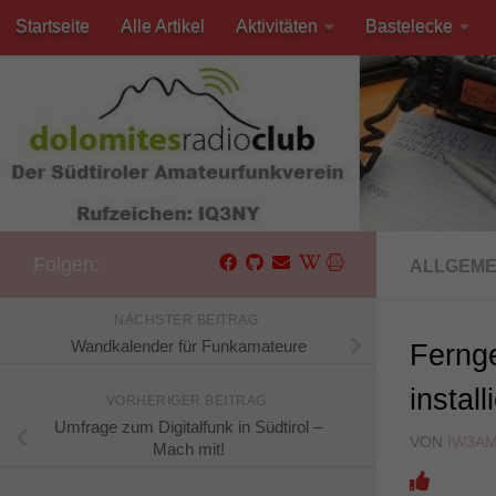
Startseite
Alle Artikel
Aktivitäten
Bastelecke
Unter dem Inhalt
Kontakt
Folgen:
ALLGEME
NÄCHSTER BEITRAG
Wandkalender für Funkamateure
Fernge
install
VORHERIGER BEITRAG
Umfrage zum Digitalfunk in Südtirol –
VON
IW3A
Mach mit!