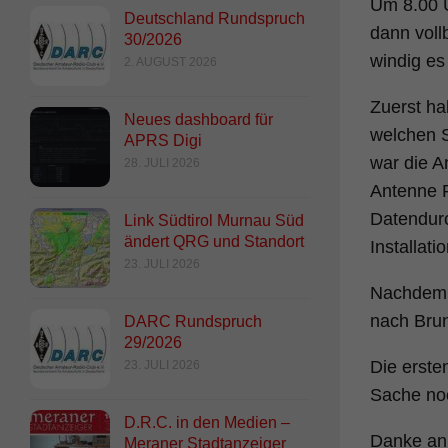
Um 8.00 U
Deutschland Rundspruch
dann voll
30/2026
windig es 
2. AUGUST 2026
Zuerst ha
Neues dashboard für
welchen S
APRS Digi
war die A
28. JULI 2026
Antenne R
Datendurc
Link Südtirol Murnau Süd
ändert QRG und Standort
Installat
23. JULI 2026
Nachdem a
nach Brun
DARC Rundspruch
29/2026
Die erste
23. JULI 2026
Sache noc
D.R.C. in den Medien –
Danke an 
Meraner Stadtanzeiger