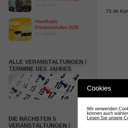
18. JULI 2026
73 de Ku
HamRadio
Friedrichshafen 2026
11. JULI 2026
ALLE VERANSTALTUNGEN /
TERMINE DES JAHRES
Cookies
Wir verwenden Cooki
können auch wählen,
Lesen Sie unsere Co
DIE NÄCHSTEN 5
VERANSTALTUNGEN /