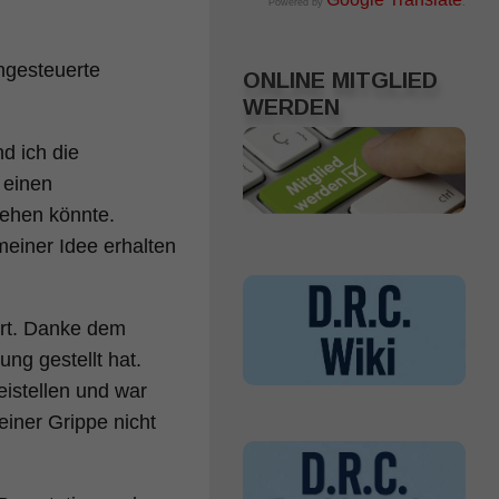
Powered by
.
ngesteuerte
ONLINE MITGLIED
WERDEN
d ich die
 einen
ehen könnte.
einer Idee erhalten
ert. Danke dem
ng gestellt hat.
eistellen und war
iner Grippe nicht