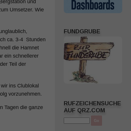
Bergstation und
 zum Umsetzer. Wie
FUNDGRUBE
unglaublich,
ach ca. 3-4 Stunden
chnell die Hamnet
 ein schnellerer
der Teil der
ir ins Clublokal
rfolg vorzunehmen.
RUFZEICHENSUCHE
en Tagen die ganze
AUF QRZ.COM