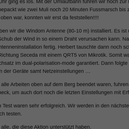
hr ging es los. Mit der Umlaufbahn fuhren wir hoch zur 
bepackt wie zwei Muli noch 20 Minuten Fussmarsch bis
oben war, konnten wir erst da feststellen!!!!
ben wir die Windom Antenne (80-10 m) installiert. Es ist 
chub der Wind in so einem Draht verursachen kann. N
ntenneninstallation fertig. Herbert tauschte dann noch s
ichtung Seceda mit einem QRT5 von Mikrotik. Somit war
hsatz im dual-polarisation-mode garantiert. Dann folgte 
ion der Geräte samt Netzeinstellungen …
lle Arbeiten oben auf dem Berg beendet waren, fuhren w
eck, um auch dort noch die letzten Einstellungen mit E
n Test waren sehr erfolgreich. Wir werden in den nächst
h testen.
alle, die diese Aktion unterstützt haben.