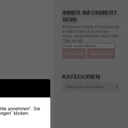
IMMER INFORMIERT
SEIN!
Registriere deine Email und du
erhältst beim Erscheinen
eines neuen Artikels eine Mail.
Your email:
KATEGORIEN
Kategorien
"Alle annehmen". Sie
ngen" klicken.