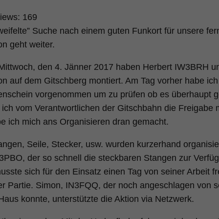
iews:
169
weifelte” Suche nach einem guten Funkort für unsere fer
on geht weiter.
Mittwoch, den 4. Jänner 2017 haben Herbert IW3BRH un
on auf dem Gitschberg montiert. Am Tag vorher habe ich
enschein vorgenommen um zu prüfen ob es überhaupt g
ch vom Verantwortlichen der Gitschbahn die Freigabe m
e ich mich ans Organisieren dran gemacht.
angen, Seile, Stecker, usw. wurden kurzerhand organisi
3PBO, der so schnell die steckbaren Stangen zur Verfügu
usste sich für den Einsatz einen Tag von seiner Arbeit fr
er Partie. Simon, IN3FQQ, der noch angeschlagen von se
aus konnte, unterstützte die Aktion via Netzwerk.