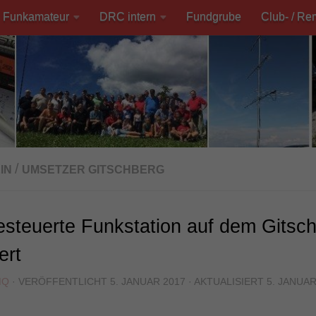
Funkamateur
DRC intern
Fundgrube
Club- / Re
/
IN
UMSETZER GITSCHBERG
steuerte Funkstation auf dem Gitsc
iert
MQ
· VERÖFFENTLICHT
5. JANUAR 2017
· AKTUALISIERT
5. JANUAR