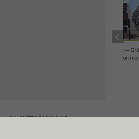
Open Day UNI Bozen – Gr
Energie, Elektronik von m
10. JANUAR 2025
DOLOMITES RADIO CLUB
Vereinssitz in 39031 Bruneck, Galileo Galilei Strasse 3