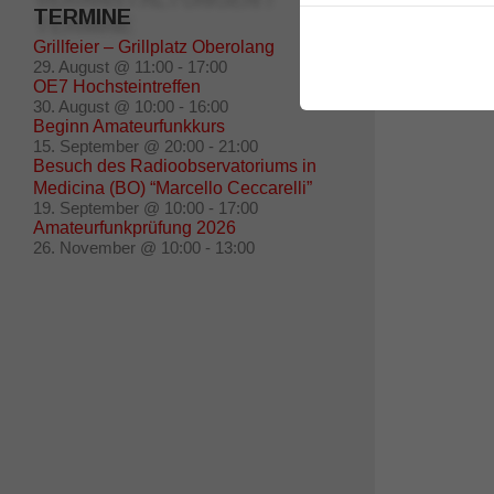
TERMINE
Grillfeier – Grillplatz Oberolang
29. August @ 11:00
-
17:00
OE7 Hochsteintreffen
30. August @ 10:00
-
16:00
Beginn Amateurfunkkurs
15. September @ 20:00
-
21:00
Besuch des Radioobservatoriums in
Medicina (BO) “Marcello Ceccarelli”
19. September @ 10:00
-
17:00
Amateurfunkprüfung 2026
26. November @ 10:00
-
13:00