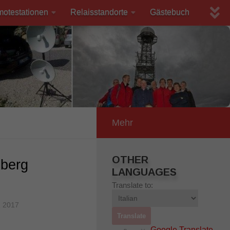
motestationen
Relaisstandorte
Gästebuch
Mehr
OTHER
hberg
LANGUAGES
Translate to:
 2017
Google Translate