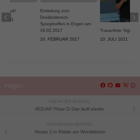
 Urlaub!
Einladung zum
Dreiländereck-
T 2011
Sysoptreffen in Engen am
Trauerfeier Sigi IN
18.02.2017
10. JULI 2021
10. FEBRUAR 2017
Folgen:
NÄCHSTER BEITRAG
IR3UAP Plose D-Star läuft wieder.
VORHERIGER BEITRAG
Neues 2 m Relais am Wendelstein