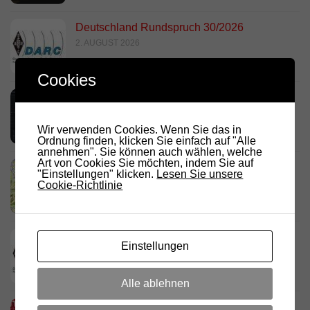
Deutschland Rundspruch 30/2026
2. AUGUST 2026
Cookies
Neues dashboard für APRS Digi
28. JULI 2026
Wir verwenden Cookies. Wenn Sie das in
Ordnung finden, klicken Sie einfach auf "Alle
annehmen". Sie können auch wählen, welche
Art von Cookies Sie möchten, indem Sie auf
Link Südtirol Murnau Süd ändert QRG und
"Einstellungen" klicken.
Lesen Sie unsere
Standort
Cookie-Richtlinie
23. JULI 2026
DARC Rundspruch 29/2026
Einstellungen
23. JULI 2026
Alle ablehnen
D.R.C. in den Medien – Meraner