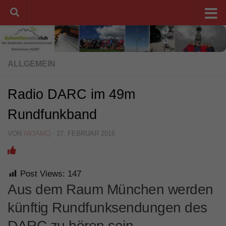
Unter dem Inhalt
ALLGEMEIN
Radio DARC im 49m
Rundfunkband
VON
IW3AMQ
·
27. FEBRUAR 2015
Post Views:
147
Aus dem Raum München werden
künftig Rundfunksendungen des
DARC zu hören sein.