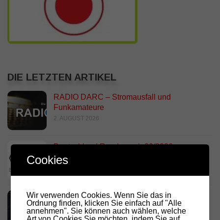
DIE LETZTEN ARTIKEL
RADIO DARC – Stromausfall und
Funkamateure
2. AUGUST 2026
Deutschland Rundspruch 30/2026
Cookies
2. AUGUST 2026
Wir verwenden Cookies. Wenn Sie das in
Neues dashboard für APRS Digi
Ordnung finden, klicken Sie einfach auf "Alle
28. JULI 2026
annehmen". Sie können auch wählen, welche
Art von Cookies Sie möchten, indem Sie auf