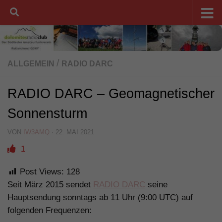
Unter dem Inhalt
/
ALLGEMEIN
RADIO DARC
RADIO DARC – Geomagnetischer
Sonnensturm
VON
IW3AMQ
·
22. MAI 2021
1
Post Views:
128
Seit März 2015 sendet
RADIO DARC
seine
Hauptsendung sonntags ab 11 Uhr (9:00 UTC) auf
folgenden Frequenzen: