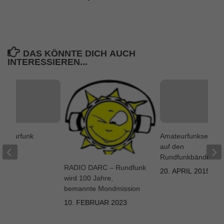
DAS KÖNNTE DICH AUCH
INTERESSIEREN...
mateurfunk
Amateurfunksendu
auf den
Rundfunkbändern
11
RADIO DARC – Rundfunk
20. APRIL 2015
wird 100 Jahre,
bemannte Mondmission
10. FEBRUAR 2023