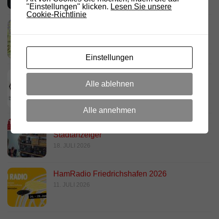
"Einstellungen" klicken.
Lesen Sie unsere
Cookie-Richtlinie
Link Südtirol Murnau Süd ändert QRG und
Standort
23. JULI 2026
Einstellungen
DARC Rundspruch 29/2026
Alle ablehnen
23. JULI 2026
Alle annehmen
D.R.C. in den Medien – Meraner
Stadtanzeiger
18. JULI 2026
HamRadio Friedrichshafen 2026
11. JULI 2026