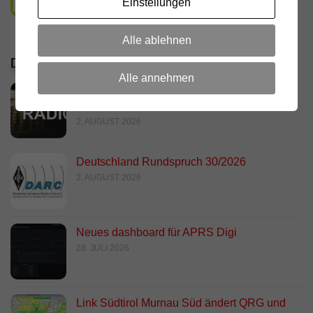
Einstellungen
Alle ablehnen
DIE LETZTEN ARTIKEL
Alle annehmen
RADIO DARC – Stromausfall und
Funkamateure
2. AUGUST 2026
Deutschland Rundspruch 30/2026
2. AUGUST 2026
Neues dashboard für APRS Digi
28. JULI 2026
Link Südtirol Murnau Süd ändert QRG und