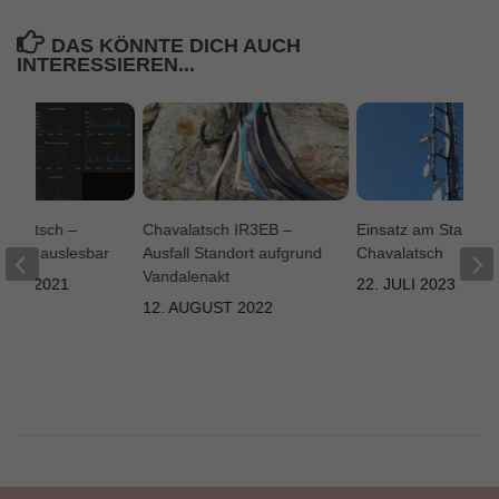
DAS KÖNNTE DICH AUCH
INTERESSIEREN...
valatsch –
Chavalatsch IR3EB –
Einsatz am Standor
r nun auslesbar
Ausfall Standort aufgrund
Chavalatsch
Vandalenakt
BER 2021
22. JULI 2023
12. AUGUST 2022