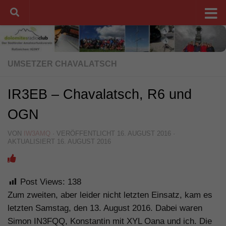
Unter dem Inhalt
UMSETZER CHAVALATSCH
IR3EB – Chavalatsch, R6 und
OGN
VON
IW3AMQ
· VERÖFFENTLICHT
16. AUGUST 2016
·
AKTUALISIERT
16. AUGUST 2016
Post Views:
138
Zum zweiten, aber leider nicht letzten Einsatz, kam es
letzten Samstag, den 13. August 2016. Dabei waren
Simon IN3FQQ, Konstantin mit XYL Oana und ich. Die