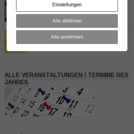
D.R.C. in den Medien – Meraner
Einstellungen
Stadtanzeiger
18. JULI 2026
Alle ablehnen
HamRadio Friedrichshafen 2026
Alle annehmen
11. JULI 2026
ALLE VERANSTALTUNGEN / TERMINE DES
JAHRES