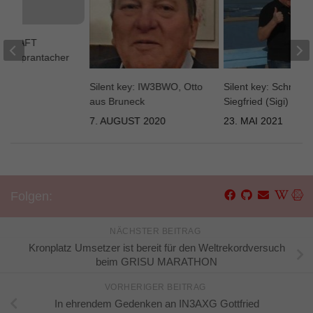
y: IN3AFT
Oberprantacher
013
Silent key: IW3BWO, Otto
Silent key: Schneide
aus Bruneck
Siegfried (Sigi) IN
7. AUGUST 2020
23. MAI 2021
Folgen:
NÄCHSTER BEITRAG
Kronplatz Umsetzer ist bereit für den Weltrekordversuch
beim GRISU MARATHON
VORHERIGER BEITRAG
In ehrendem Gedenken an IN3AXG Gottfried