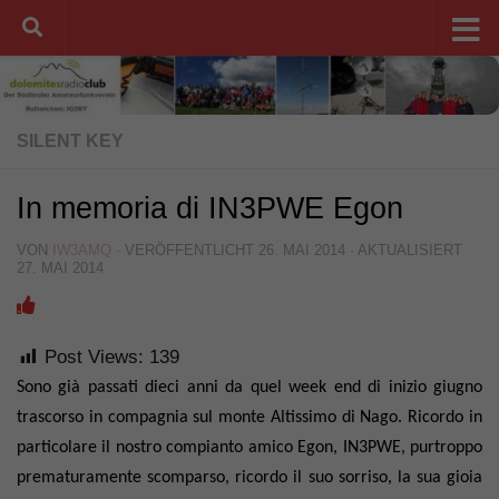
Unter dem Inhalt
SILENT KEY
In memoria di IN3PWE Egon
VON
IW3AMQ
· VERÖFFENTLICHT
26. MAI 2014
· AKTUALISIERT
27. MAI 2014
Post Views:
139
Sono già passati dieci anni da quel week end di inizio giugno
trascorso in compagnia sul monte Altissimo di Nago. Ricordo in
particolare il nostro compianto amico Egon, IN3PWE, purtroppo
prematuramente scomparso, ricordo il suo sorriso, la sua gioia