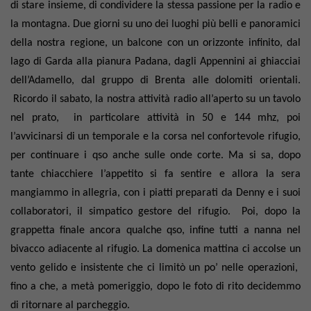
di stare insieme, di condividere la stessa passione per la radio e
la montagna. Due giorni su uno dei luoghi più belli e panoramici
della nostra regione, un balcone con un orizzonte infinito, dal
lago di Garda alla pianura Padana, dagli Appennini ai ghiacciai
dell’Adamello, dal gruppo di Brenta alle dolomiti orientali.
Ricordo il sabato, la nostra attività radio all’aperto su un tavolo
nel prato, in particolare attività in 50 e 144 mhz, poi
l’avvicinarsi di un temporale e la corsa nel confortevole rifugio,
per continuare i qso anche sulle onde corte. Ma si sa, dopo
tante chiacchiere l’appetito si fa sentire e allora la sera
mangiammo in allegria, con i piatti preparati da Denny e i suoi
collaboratori, il simpatico gestore del rifugio. Poi, dopo la
grappetta finale ancora qualche qso, infine tutti a nanna nel
bivacco adiacente al rifugio. La domenica mattina ci accolse un
vento gelido e insistente che ci limitò un po’ nelle operazioni,
fino a che, a metà pomeriggio, dopo le foto di rito decidemmo
di ritornare al parcheggio.