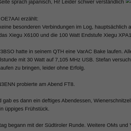
eite sprach japanisch, Hi! Leider schwer verständlich
 OE7AAI erzählt:
keine besonderen Verbindungen im Log, hauptsächlich au
 das Xiegu X6100 und die 100 Watt Endstufe Xiegu XPA
3BSO hatte in seinem QTH eine VarAC Bake laufen. Alle
elstunde mit 30 Watt auf 7,105 MHz USB. Stefan versuc
aufen zu bringen, leider ohne Erfolg.
N3ENN probierte am Abend FT8.
 gab es dann ein deftiges Abendessen, Wienerschnitze
n üppiges Frühstück.
ag begann mit der Südtiroler Runde. Weitere OMs und Yl