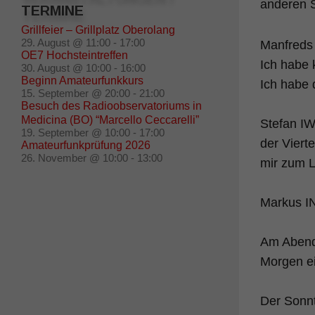
anderen S
TERMINE
Grillfeier – Grillplatz Oberolang
29. August @ 11:00
-
17:00
Manfreds
OE7 Hochsteintreffen
Ich habe 
30. August @ 10:00
-
16:00
Beginn Amateurfunkkurs
Ich habe
15. September @ 20:00
-
21:00
Besuch des Radioobservatoriums in
Medicina (BO) “Marcello Ceccarelli”
Stefan IW
19. September @ 10:00
-
17:00
der Viert
Amateurfunkprüfung 2026
26. November @ 10:00
-
13:00
mir zum L
Markus I
Am Abend
Morgen ei
Der Sonnt