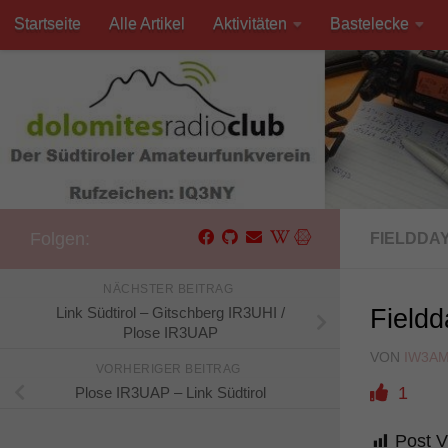
Startseite
Alle Artikel
Aktivitäten
Bastelecke
Unter dem Inhalt
Kontakt
Folgen:
FIELDDA
NÄCHSTER BEITRAG
Link Südtirol – Gitschberg IR3UHI /
Field
Plose IR3UAP
VON
IW3A
VORHERIGER BEITRAG
1
Plose IR3UAP – Link Südtirol
Post V