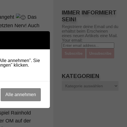
IMMER INFORMIERT
 angeht
Das
SEIN!
etzten Nerv! Auch
Registriere deine Email und du
erhältst beim Erscheinen
eines neuen Artikels eine Mail.
Your email:
rzwelle hören via
Laptop machte
"Alle annehmen". Sie
ngen" klicken.
KATEGORIEN
nstes auf 10,100.8
Kategorien
hift mit dem
Alle annehmen
spiel Rainhold
er OM auf der