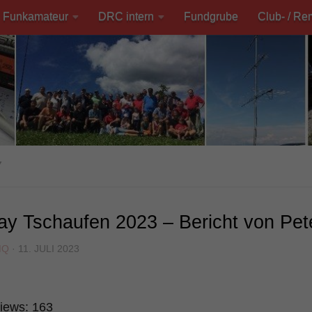
Funkamateur
DRC intern
Fundgrube
Club- / Re
Y
day Tschaufen 2023 – Bericht von P
MQ
·
11. JULI 2023
iews:
163