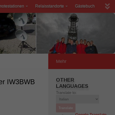
motestationen
Relaisstandorte
Gästebuch
Mehr
OTHER
eter IW3BWB
LANGUAGES
Translate to:
Google Translate