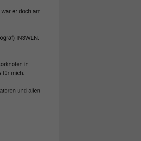
 war er doch am
tograf) IN3WLN,
orknoten in
 für mich.
atoren und allen