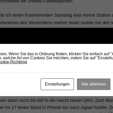
rrichteten wir unsere Funkstationen!
tte ich einen frustrierenden Samstag was meine Station
ktionieren des Versendens meiner Mails raubte mir den l
FZI hatte das gleiche Problem.
g solle es besser gehen. Aber wenigstens Radio und Ku
Dongle Pro Plus Stick auf 11 Meter Band und UKW am 
es. Wenn Sie das in Ordnung finden, klicken Sie einfach auf 
 welche Art von Cookies Sie möchten, indem Sie auf "Einstellu
okie-Richtlinie
s gelang mir die Aussendungen des Deutschen Wetterdie
kodieren! In RTTY allerdings mit 50 Baud und 450 Hz S
Einstellungen
Alle ablehnen
 Multipsk.
ren dann noch bis tief in die Nacht hinein QRV. Zum Bei
r im 17 Meter Band in Phonie bis nach Japan funkte. D