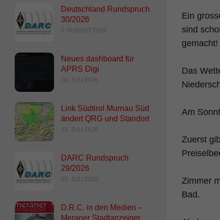
Deutschland Rundspruch
Ein gross
30/2026
sind scho
2. AUGUST 2026
gemacht!
Neues dashboard für
APRS Digi
Das Wette
28. JULI 2026
Niedersch
Link Südtirol Murnau Süd
Am Sonnta
ändert QRG und Standort
23. JULI 2026
Zuerst gi
Preiselbe
DARC Rundspruch
29/2026
23. JULI 2026
Zimmer mi
Bad.
D.R.C. in den Medien –
Meraner Stadtanzeiger