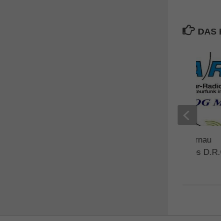
DAS 
Fieldday OV C03 Murnau
(Außenstelle Nord des D.R.
3. JULI 2024