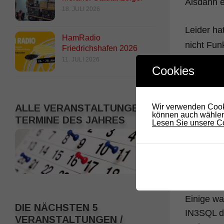
Alsdann e
18. JULI 2026
Leider ha
HamRadio
nicht Fun
Friedrichshafen 2026
Artur OE7
11. JULI 2026
Cookies
Am Sonnta
Funcube 
ALLE VERANSTALTUNGEN /
Wir verwenden Cooki
Spass.
können auch wählen,
TERMINE DES JAHRES
Lesen Sie unsere Co
Ach ja, e
MHz zu de
Programm
Einige wa
DIE NÄCHSTEN 5
IN3SQL de
VERANSTALTUNGEN /