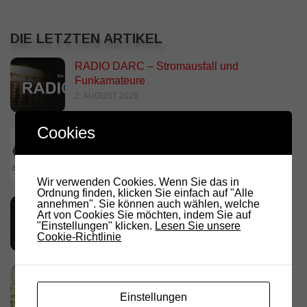
DIE LETZTEN ARTIKEL
RADIO DARC – Stromausfall und
Funkamateure
2. AUGUST 2026
Cookies
Deutschland Rundspruch 30/2026
2. AUGUST 2026
Wir verwenden Cookies. Wenn Sie das in
Ordnung finden, klicken Sie einfach auf "Alle
annehmen". Sie können auch wählen, welche
Neues dashboard für APRS Digi
Art von Cookies Sie möchten, indem Sie auf
28. JULI 2026
"Einstellungen" klicken.
Lesen Sie unsere
Cookie-Richtlinie
Link Südtirol Murnau Süd ändert QRG und
Standort
Einstellungen
23. JULI 2026