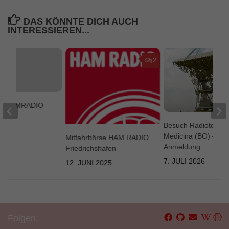
DAS KÖNNTE DICH AUCH
INTERESSIEREN...
2
von HAMRADIO
LN
Besuch Radiotelesk
013
Medicina (BO) –
Mitfahrbörse HAM RADIO
Anmeldung
Friedrichshafen
7. JULI 2026
12. JUNI 2025
Folgen: