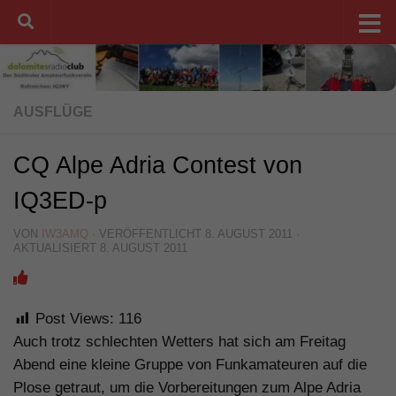
Unter dem Inhalt
AUSFLÜGE
CQ Alpe Adria Contest von
IQ3ED-p
VON
IW3AMQ
· VERÖFFENTLICHT
8. AUGUST 2011
·
AKTUALISIERT
8. AUGUST 2011
Post Views:
116
Auch trotz schlechten Wetters hat sich am Freitag
Abend eine kleine Gruppe von Funkamateuren auf die
Plose getraut, um die Vorbereitungen zum Alpe Adria