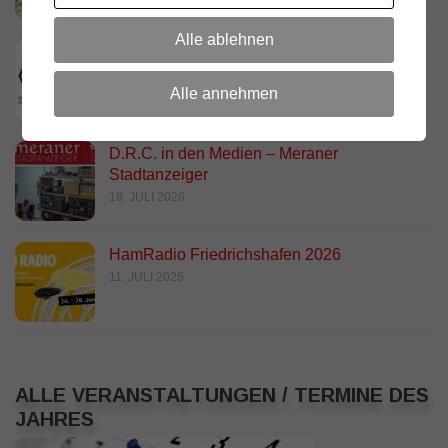
Alle ablehnen
DARC Rundspruch 29/2026
23. JULI 2026
Alle annehmen
D.R.C. in den Medien – Meraner
Stadtanzeiger
18. JULI 2026
HamRadio Friedrichshafen 2026
11. JULI 2026
ALLE VERANSTALTUNGEN / TERMINE DES
JAHRES