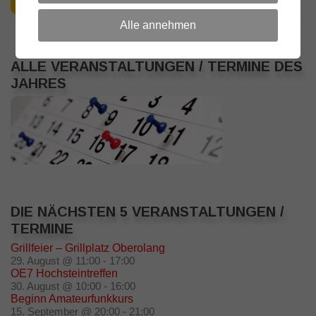
Alle annehmen
ALLE VERANSTALTUNGEN / TERMINE DES
JAHRES
DIE NÄCHSTEN 5 VERANSTALTUNGEN /
TERMINE
Grillfeier – Grillplatz Oberolang
29. August @ 11:00
-
17:00
OE7 Hochsteintreffen
30. August @ 10:00
-
16:00
Beginn Amateurfunkkurs
15. September @ 20:00
-
21:00