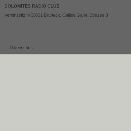
DOLOMITES RADIO CLUB
Vereinssitz in 39031 Bruneck, Galileo Galilei Strasse 3
Datenschutz
Impressum