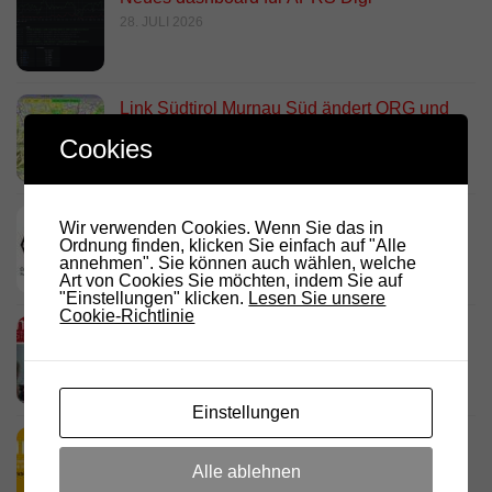
28. JULI 2026
Link Südtirol Murnau Süd ändert QRG und
Standort
Cookies
23. JULI 2026
DARC Rundspruch 29/2026
Wir verwenden Cookies. Wenn Sie das in
Ordnung finden, klicken Sie einfach auf "Alle
23. JULI 2026
annehmen". Sie können auch wählen, welche
Art von Cookies Sie möchten, indem Sie auf
"Einstellungen" klicken.
Lesen Sie unsere
Cookie-Richtlinie
D.R.C. in den Medien – Meraner
Stadtanzeiger
18. JULI 2026
Einstellungen
HamRadio Friedrichshafen 2026
11. JULI 2026
Alle ablehnen