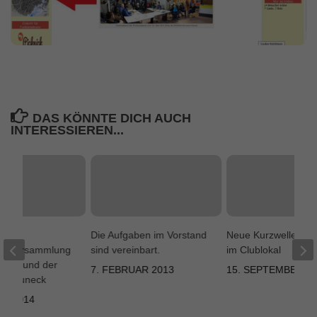
DAS KÖNNTE DICH AUCH
INTERESSIEREN...
 zur
Die Aufgaben im Vorstand
Neue Kurzwellenan
uptversammlung
sind vereinbart.
im Clublokal
 DRC und der
7. FEBRUAR 2013
15. SEPTEMBER 2
on Bruneck
AR 2014