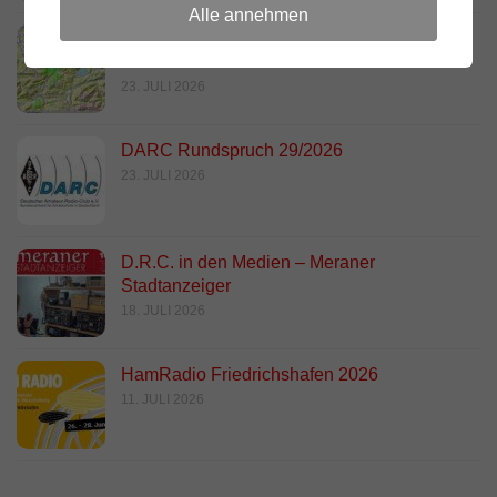
Alle annehmen
Link Südtirol Murnau Süd ändert QRG und
Standort
23. JULI 2026
DARC Rundspruch 29/2026
23. JULI 2026
D.R.C. in den Medien – Meraner
Stadtanzeiger
18. JULI 2026
HamRadio Friedrichshafen 2026
11. JULI 2026