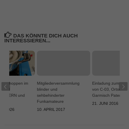
DAS KÖNNTE DICH AUCH
INTERESSIEREN...
rühschoppen im
Mitgliederversammlung
Einladung zum Fiel
N und
blinder und
von C-03, Ortsverb
 & CERN und
sehbehinderter
Garmisch Patenkirc
es…
Funkamateure
21. JUNI 2016
AR 2026
10. APRIL 2017