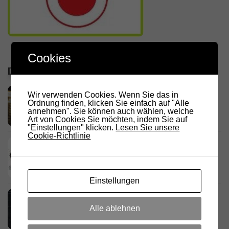
Cookies
DIE LETZTEN ARTIKEL
RADIO DARC – Stromausfall und
Wir verwenden Cookies. Wenn Sie das in
Funkamateure
Ordnung finden, klicken Sie einfach auf "Alle
annehmen". Sie können auch wählen, welche
2. AUGUST 2026
Art von Cookies Sie möchten, indem Sie auf
"Einstellungen" klicken.
Lesen Sie unsere
Cookie-Richtlinie
Deutschland Rundspruch 30/2026
2. AUGUST 2026
Einstellungen
Neues dashboard für APRS Digi
28. JULI 2026
Alle ablehnen