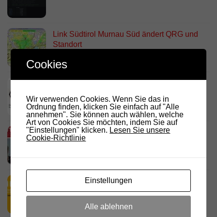
Link Südtirol Murnau Süd ändert QRG und
Standort
23. JULI 2026
Cookies
DARC Rundspruch 29/2026
23. JULI 2026
Wir verwenden Cookies. Wenn Sie das in
Ordnung finden, klicken Sie einfach auf "Alle
annehmen". Sie können auch wählen, welche
Art von Cookies Sie möchten, indem Sie auf
"Einstellungen" klicken.
Lesen Sie unsere
D.R.C. in den Medien – Meraner
Cookie-Richtlinie
Stadtanzeiger
18. JULI 2026
Einstellungen
HamRadio Friedrichshafen 2026
11. JULI 2026
Alle ablehnen