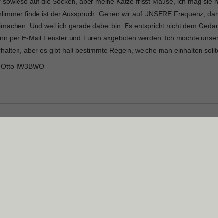
r sowieso auf die Socken, aber meine Katze frisst Mäuse, ich mag sie n
hlimmer finde ist der Ausspruch: Gehen wir auf UNSERE Frequenz, dam
eimachen. Und weil ich gerade dabei bin: Es entspricht nicht dem Ged
nn per E-Mail Fenster und Türen angeboten werden. Ich möchte unser
rhalten, aber es gibt halt bestimmte Regeln, welche man einhalten sollt
 Otto IW3BWO
Datenschutz
Impressum