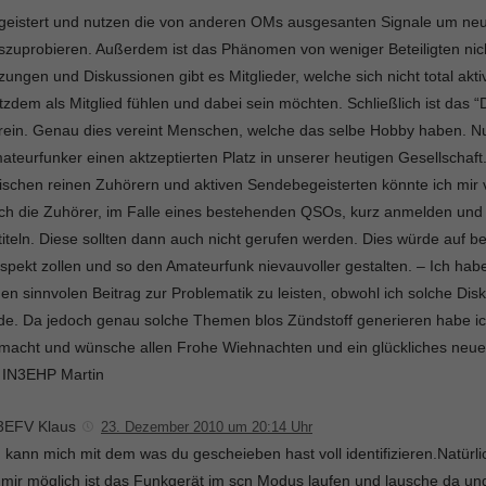
geistert und nutzen die von anderen OMs ausgesanten Signale um neu
szuprobieren. Außerdem ist das Phänomen von weniger Beteiligten nic
tzungen und Diskussionen gibt es Mitglieder, welche sich nicht total akti
otzdem als Mitglied fühlen und dabei sein möchten. Schließlich ist das “
rein. Genau dies vereint Menschen, welche das selbe Hobby haben. Nu
ateurfunker einen aktzeptierten Platz in unserer heutigen Gesellschaf
ischen reinen Zuhörern und aktiven Sendebegeisterten könnte ich mir v
ch die Zuhörer, im Falle eines bestehenden QSOs, kurz anmelden und 
titeln. Diese sollten dann auch nicht gerufen werden. Dies würde auf b
spekt zollen und so den Amateurfunk nievauvoller gestalten. – Ich hab
nen sinnvolen Beitrag zur Problematik zu leisten, obwohl ich solche Dis
nde. Da jedoch genau solche Themen blos Zündstoff generieren habe i
macht und wünsche allen Frohe Wiehnachten und ein glückliches neue
 IN3EHP Martin
3EFV Klaus
23. Dezember 2010 um 20:14 Uhr
h kann mich mit dem was du gescheieben hast voll identifizieren.Natürl
 mir möglich ist das Funkgerät im scn Modus laufen und lausche da un