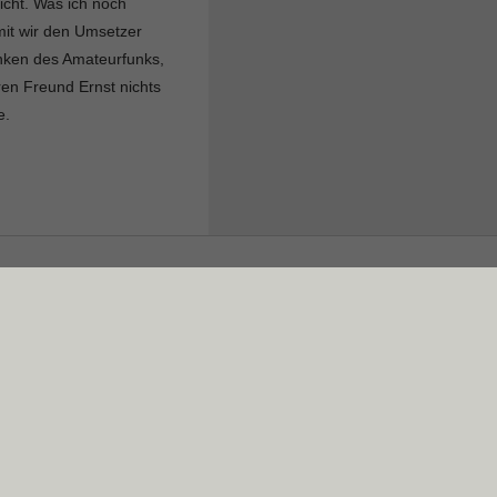
icht. Was ich noch
it wir den Umsetzer
anken des Amateurfunks,
en Freund Ernst nichts
e.