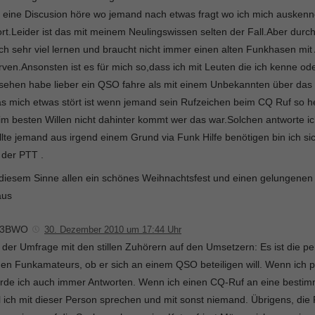
h eine Discusion höre wo jemand nach etwas fragt wo ich mich auskenn
rt.Leider ist das mit meinem Neulingswissen selten der Fall.Aber dur
ch sehr viel lernen und braucht nicht immer einen alten Funkhasen mit
rven.Ansonsten ist es für mich so,dass ich mit Leuten die ich kenne o
sehen habe lieber ein QSO fahre als mit einem Unbekannten über das 
s mich etwas stört ist wenn jemand sein Rufzeichen beim CQ Ruf so h
im besten Willen nicht dahinter kommt wer das war.Solchen antworte ich 
llte jemand aus irgend einem Grund via Funk Hilfe benötigen bin ich sic
 der PTT .
 diesem Sinne allen ein schönes Weihnachtsfest und einen gelungenen 
aus
W3BWO
30. Dezember 2010 um 17:44 Uhr
 der Umfrage mit den stillen Zuhörern auf den Umsetzern: Es ist die p
den Funkamateurs, ob er sich an einem QSO beteiligen will. Wenn ich p
rde ich auch immer Antworten. Wenn ich einen CQ-Ruf an eine bestim
ll ich mit dieser Person sprechen und mit sonst niemand. Übrigens, die