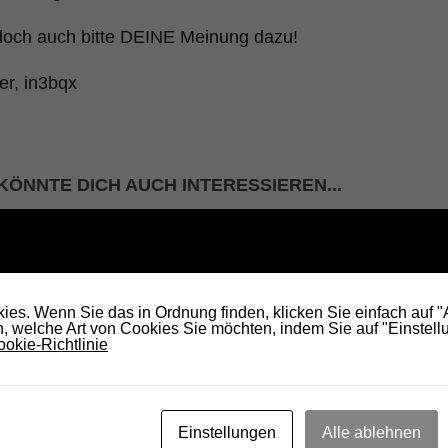
doch auch bitte DEINE Meinung dazu!
er, in3bqx
KÖNNTE DICH AUCH INTERESSIEREN...
es. Wenn Sie das in Ordnung finden, klicken Sie einfach auf 
 welche Art von Cookies Sie möchten, indem Sie auf "Einstellu
okie-Richtlinie
zten OV-
Ende des kostenlosen Ugrades auf
DRC
Microsoft Windows 10 naht
14.
Einstellungen
Alle ablehnen