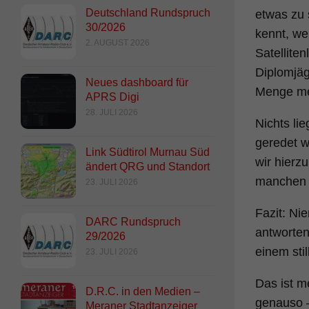
Deutschland Rundspruch
etwas zu 
30/2026
kennt, we
2. AUGUST 2026
Satellite
Diplomjäg
Neues dashboard für
Menge me
APRS Digi
28. JULI 2026
Nichts li
geredet w
Link Südtirol Murnau Süd
wir hierz
ändert QRG und Standort
manchen 
23. JULI 2026
Fazit: Ni
DARC Rundspruch
antworten
29/2026
einem sti
23. JULI 2026
Das ist m
D.R.C. in den Medien –
genauso 
Meraner Stadtanzeiger