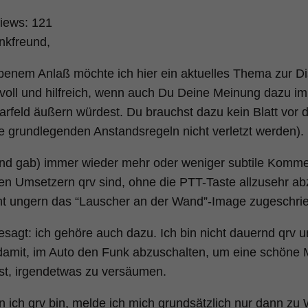
iews:
121
nkfreund,
enem Anlaß möchte ich hier ein aktuelles Thema zur Dis
voll und hilfreich, wenn auch Du Deine Meinung dazu i
feld äußern würdest. Du brauchst dazu kein Blatt vo
ie grundlegenden Anstandsregeln nicht verletzt werden).
und gab) immer wieder mehr oder weniger subtile Komme
en Umsetzern qrv sind, ohne die PTT-Taste allzusehr ab
ht ungern das “Lauscher an der Wand”-Image zugeschri
sagt: ich gehöre auch dazu. Ich bin nicht dauernd qrv 
amit, im Auto den Funk abzuschalten, um eine schöne 
t, irgendetwas zu versäumen.
 ich qrv bin, melde ich mich grundsätzlich nur dann zu 