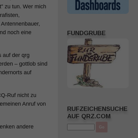
t” zu tun. Wer mich
rafisten,
nd Antennenbauer,
und noch eine
FUNDGRUBE
s auf der qrg
erden – gottlob sind
ndernorts auf
Q-Ruf nicht zu
gemeinen Anruf von
RUFZEICHENSUCHE
AUF QRZ.COM
denken andere