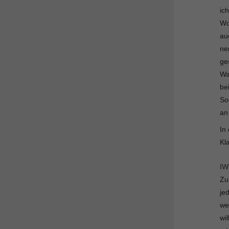
ic
Wo
au
ne
ge
Wa
be
So
an
In
Kl
I
Zu
je
we
wi