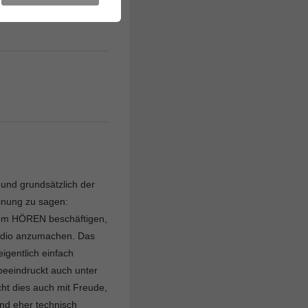
26. SEPTEMBER 2012
e und grundsätzlich der
einung zu sagen:
dem HÖREN beschäftigen,
Radio anzumachen. Das
igentlich einfach
 beeindruckt auch unter
t dies auch mit Freude,
ind eher technisch