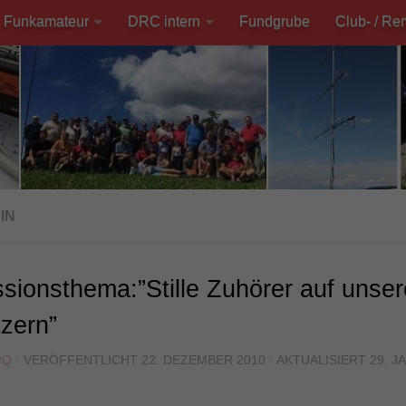
Funkamateur
DRC intern
Fundgrube
Club- / Re
IN
sionsthema:”Stille Zuhörer auf unse
zern”
MQ
· VERÖFFENTLICHT
22. DEZEMBER 2010
· AKTUALISIERT
29. J