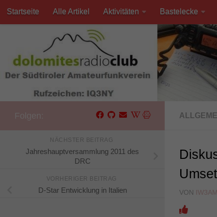
Startseite
Alle Artikel
Aktivitäten
Bastelecke
Unter dem Inhalt
Kontakt
Folgen:
ALLGEME
NÄCHSTER BEITRAG
Jahreshauptversammlung 2011 des
Diskus
DRC
Umset
VORHERIGER BEITRAG
D-Star Entwicklung in Italien
VON
IW3A