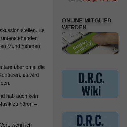
Powered by
.
ONLINE MITGLIED
WERDEN
kussion stellen. Es
m untenstehenden
r den Mund nehmen
ntare über oms, die
zunützen, es wird
eben.
und hab auch kein
Musik zu hören –
Wort, wenn ich