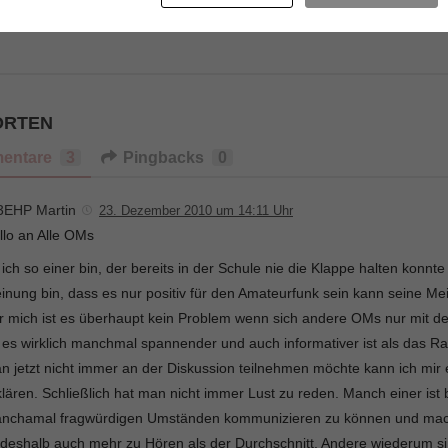
4. JULI 2016
ORTEN
entare
3
Pingbacks
0
3EHP Martin
23. Dezember 2010 um 14:11 Uhr
llo an Alle OMs
 ich so einer bin, der bereits in der Schule nie die Klappe halten konnt
inung bin, dass es nur positiv für den Amateurfunk sein kann seine M
r mich ist es überhaupt kein Problem wenn sich andere OMs nur mit 
 es wirklich manchmal spannender und auch informativer ist als das 
n jetzt nicht immer an der Diskussion teilnehmen möchte kann ich mir e
klären. Schließlich hat man nicht immer Lust zu reden. Manch einer ist
nchamal fragwürdigen Umständen kommunizieren zu können und mach
t deshalb auch mehr zu Hören als der Durchschnitt. Andere wiederum s