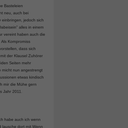
e Basteleien
ht neu, auch bei
v einbringen, jedoch sich
Dabeisein” alles in einem
r vereint haben auch die
t. Als Kompromiss
orstellen, dass sich
mit der Klausel Zuhörer
eiden Seiten mehr
e micht nun angestrengt
kussionen etwas kindisch
ch mir die Mühe gern
s Jahr 2011.
ich habe auch ich wenn
d lausche dort mit.Wenn