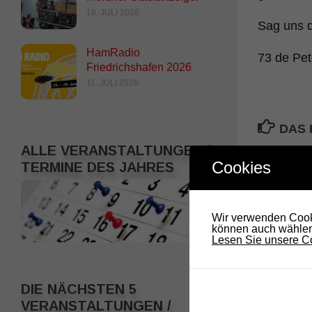
18. JULI 2026
Sag uns 
HamRadio
73 de Pet
Friedrichshafen 2026
11. JULI 2026
DAS 
ALLE VERANSTALTUNGEN /
Cookies
TERMINE DES JAHRES
Wir verwenden Cooki
können auch wählen,
Lesen Sie unsere Co
Vortrag über RMS beim let
DIE NÄCHSTEN 5
Abend.
VERANSTALTUNGEN /