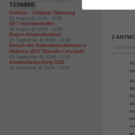
4. OKTOBER 2016
TERMINE
Grillfeier – Grillplatz Oberolang
29. August @ 11:00
-
17:00
OE7 Hochsteintreffen
30. August @ 10:00
-
16:00
Beginn Amateurfunkkurs
3 ANTW
15. September @ 20:00
-
21:00
Besuch des Radioobservatoriums in
Komm
Medicina (BO) “Marcello Ceccarelli”
19. September @ 10:00
-
17:00
Amateurfunkprüfung 2026
IN
26. November @ 10:00
-
13:00
Ha
da
Me
Fü
da
ma
er
ma
is