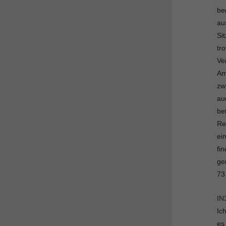
be
au
Si
tr
Ve
Am
zw
au
be
Re
ei
fi
ge
73
IN
Ic
es