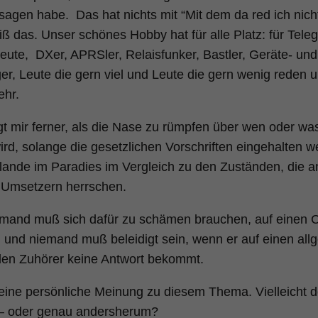
sagen habe. Das hat nichts mit “Mit dem da red ich nich
iß das. Unser schönes Hobby hat für alle Platz: für Teleg
nleute, DXer, APRSler, Relaisfunker, Bastler, Geräte- u
er, Leute die gern viel und Leute die gern wenig reden 
hr.
egt mir ferner, als die Nase zu rümpfen über wen oder wa
ird, solange die gesetzlichen Vorschriften eingehalten w
ulande im Paradies im Vergleich zu den Zuständen, die a
Umsetzern herrschen.
emand muß sich dafür zu schämen brauchen, auf einen C
 und niemand muß beleidigt sein, wenn er auf einen all
llen Zuhörer keine Antwort bekommt.
eine persönliche Meinung zu diesem Thema. Vielleicht 
– oder genau andersherum?