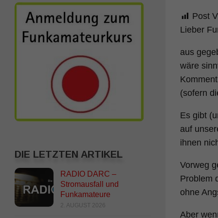
Post V
Lieber Fu
aus gegeb
wäre sinn
Kommentar
(sofern d
Es gibt (
auf unser
ihnen nic
DIE LETZTEN ARTIKEL
Vorweg ge
RADIO DARC –
Problem d
Stromausfall und
ohne Angs
Funkamateure
2. AUGUST 2026
Aber wenn