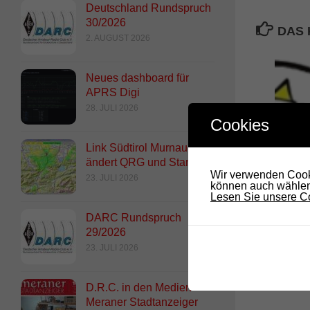
Deutschland Rundspruch
30/2026
DAS 
2. AUGUST 2026
Neues dashboard für
APRS Digi
28. JULI 2026
Cookies
Link Südtirol Murnau Süd
ändert QRG und Standort
Wir verwenden Cooki
23. JULI 2026
RADIO DARC – Geburtstag
können auch wählen,
Lesen Sie unsere Co
21. AUGUST 2020
DARC Rundspruch
29/2026
23. JULI 2026
D.R.C. in den Medien –
Meraner Stadtanzeiger