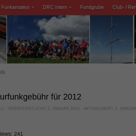
Funkamateur
DRC intern
Fundgrube
Club- / Re
IN
urfunkgebühr für 2012
MQ
· VERÖFFENTLICHT
2. JANUAR 2012
· AKTUALISIERT
2. JANUAR
iews:
241