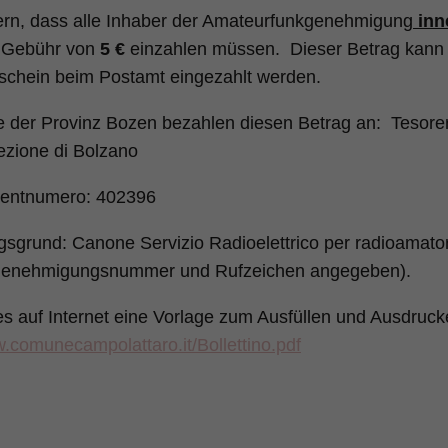
ern, dass alle Inhaber der Amateurfunkgenehmigung
inn
e Gebühr von
5 €
einzahlen müssen. Dieser Betrag kann 
schein beim Postamt eingezahlt werden.
 der Provinz Bozen bezahlen diesen Betrag an: Tesoreri
ezione di Bolzano
rentnumero: 402396
sgrund: Canone Servizio Radioelettrico per radioamator
Genehmigungsnummer und Rufzeichen angegeben).
 es auf Internet eine Vorlage zum Ausfüllen und Ausdruck
w.comunecampolattaro.it/Bollettino.pdf