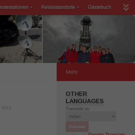
motestationen
Relaisstandorte
Gästebuch
Mehr
OTHER
LANGUAGES
 2012
Translate to:
Google Translate