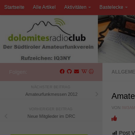
Startseite
Alle Artikel
Aktivitäten
Bastelecke
Unter dem Inhalt
Kontakt
Folgen:
ALLGEME
NÄCHSTER BEITRAG
Amateurfunkmessen 2012
Amate
VON
IW3A
VORHERIGER BEITRAG
Neue Mitglieder im DRC
Post V