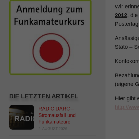
Wir erinn
2012
, di
Posterlag
Ansässige
Stato – S
Kontokor
Bezahlung
(eigene 
DIE LETZTEN ARTIKEL
Hier gibt
http://ww
RADIO DARC –
Stromausfall und
Funkamateure
2. AUGUST 2026