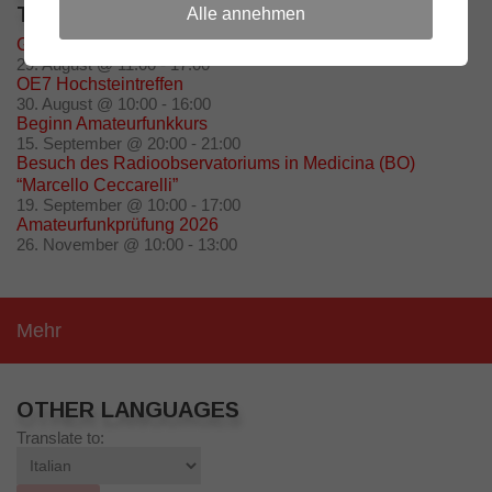
TERMINE
Alle annehmen
Grillfeier – Grillplatz Oberolang
29. August @ 11:00
-
17:00
OE7 Hochsteintreffen
30. August @ 10:00
-
16:00
Beginn Amateurfunkkurs
15. September @ 20:00
-
21:00
Besuch des Radioobservatoriums in Medicina (BO)
“Marcello Ceccarelli”
19. September @ 10:00
-
17:00
Amateurfunkprüfung 2026
26. November @ 10:00
-
13:00
Mehr
OTHER LANGUAGES
Translate to: