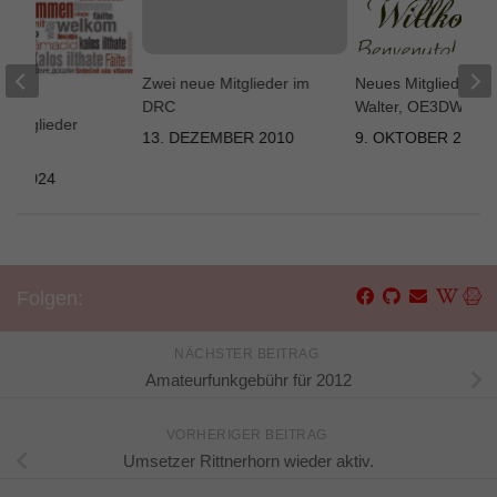
Zwei neue Mitglieder im
Neues Mitglied im 
DRC
Walter, OE3DWA
Mitglieder
13. DEZEMBER 2010
9. OKTOBER 2019
AR 2024
Folgen:
NÄCHSTER BEITRAG
Amateurfunkgebühr für 2012
VORHERIGER BEITRAG
Umsetzer Rittnerhorn wieder aktiv.