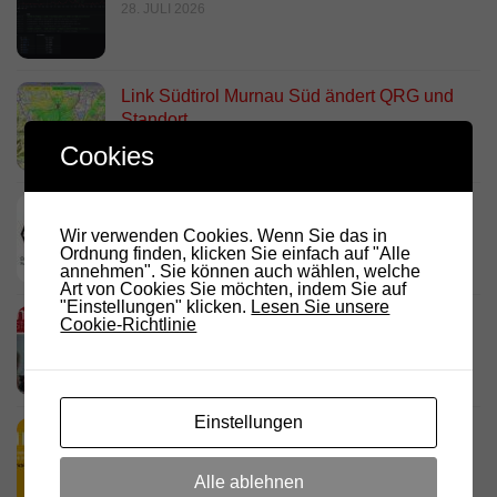
28. JULI 2026
Link Südtirol Murnau Süd ändert QRG und
Standort
23. JULI 2026
Cookies
DARC Rundspruch 29/2026
23. JULI 2026
Wir verwenden Cookies. Wenn Sie das in
Ordnung finden, klicken Sie einfach auf "Alle
annehmen". Sie können auch wählen, welche
Art von Cookies Sie möchten, indem Sie auf
"Einstellungen" klicken.
Lesen Sie unsere
D.R.C. in den Medien – Meraner
Cookie-Richtlinie
Stadtanzeiger
18. JULI 2026
Einstellungen
HamRadio Friedrichshafen 2026
11. JULI 2026
Alle ablehnen