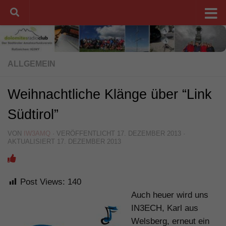
Unter dem Inhalt
ALLGEMEIN
Weihnachtliche Klänge über “Link
Südtirol”
VON
IW3AMQ
· VERÖFFENTLICHT
17. DEZEMBER 2013
·
AKTUALISIERT
17. DEZEMBER 2013
Post Views:
140
Auch heuer wird uns
IN3ECH, Karl aus
Welsberg, erneut ein