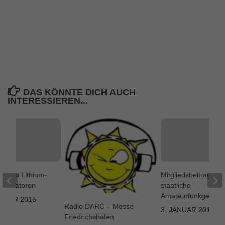
DAS KÖNNTE DICH AUCH
INTERESSIEREN...
um zu Lithium-
Mitgliedsbeitrag D
kumulatoren
staatliche
Amateurfunkgebühr
EMBER 2015
Radio DARC – Messe
3. JANUAR 2014
Friedrichshafen