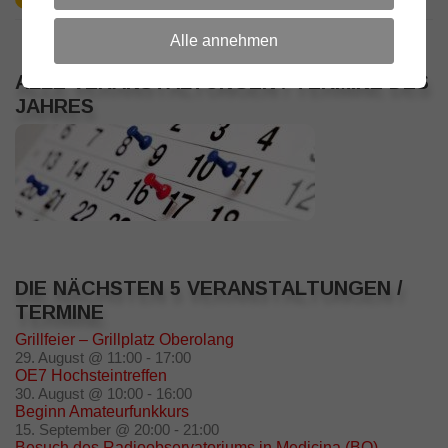
Alle annehmen
ALLE VERANSTALTUNGEN / TERMINE DES
JAHRES
DIE NÄCHSTEN 5 VERANSTALTUNGEN /
TERMINE
Grillfeier – Grillplatz Oberolang
29. August @ 11:00
-
17:00
OE7 Hochsteintreffen
30. August @ 10:00
-
16:00
Beginn Amateurfunkkurs
15. September @ 20:00
-
21:00
Besuch des Radioobservatoriums in Medicina (BO)