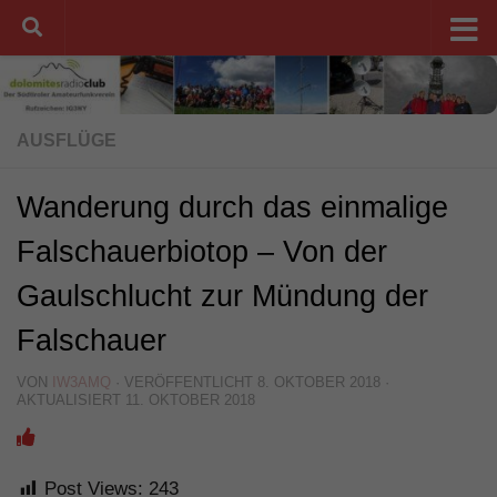
Unter dem Inhalt
AUSFLÜGE
Wanderung durch das einmalige
Falschauerbiotop – Von der
Gaulschlucht zur Mündung der
Falschauer
VON
IW3AMQ
· VERÖFFENTLICHT
8. OKTOBER 2018
·
AKTUALISIERT
11. OKTOBER 2018
Post Views:
243