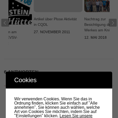
Artikel über Plose Aktivität
Nachtrag zur
in CQDL
Besichtigung des E-
Werkes am Kniepas
treffen am
27. NOVEMBER 2011
4 – OEVSV-
12. MAI 2018
 Lienz
2024
6 ANTWORTEN
Cookies
Kommentare
6
Pingbacks
0
Peter
9. Oktober 2018 um 20:30 Uhr
Wir verwenden Cookies. Wenn Sie das in
Ich melde mich hiermit für die Wanderung und das
Ordnung finden, klicken Sie einfach auf "Alle
annehmen". Sie können auch wählen, welche
Mittagessen an, zusammen mit meiner mir von Gott
Art von Cookies Sie möchten, indem Sie auf
anvertrauten Gattin.
"Einstellungen" klicken.
Lesen Sie unsere