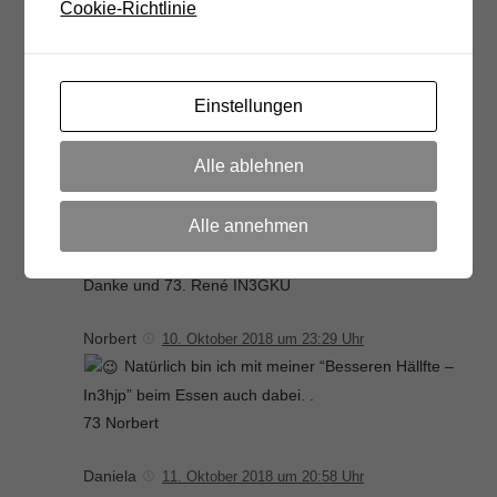
Cookie-Richtlinie
73 de peter, in3bqx
Thomas, IW3AMQ
10. Oktober 2018 um 09:00 Uhr
Bin gerne mit Silvia und Christine dabei. Mittagessen 3
Einstellungen
Personen.
Alle ablehnen
René IN3GKU
10. Oktober 2018 um 22:08 Uhr
Sind gerne mit dabei.
Alle annehmen
Bitte 5 Personen für Wanderung und Mittagessen
anmelden.
Danke und 73. René IN3GKU
Norbert
10. Oktober 2018 um 23:29 Uhr
Natürlich bin ich mit meiner “Besseren Hällfte –
In3hjp” beim Essen auch dabei. .
73 Norbert
Daniela
11. Oktober 2018 um 20:58 Uhr