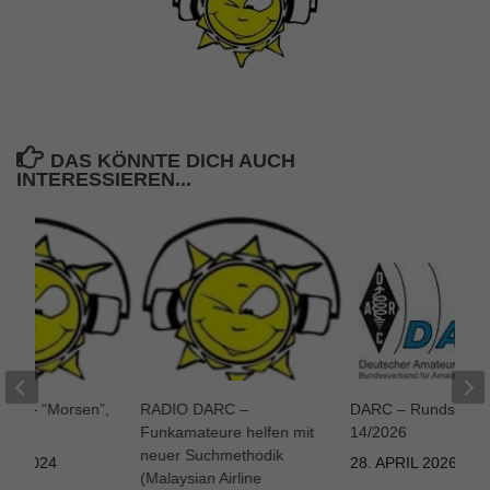
DAS KÖNNTE DICH AUCH
INTERESSIEREN...
RC – “Morsen”,
RADIO DARC –
DARC – Rundspruc
as?
Funkamateure helfen mit
14/2026
neuer Suchmethodik
ST 2024
28. APRIL 2026
(Malaysian Airline