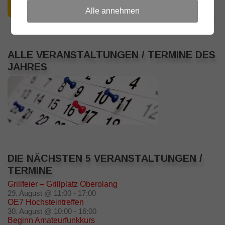
Alle annehmen
ALLE VERANSTALTUNGEN / TERMINE DES
JAHRES
DIE NÄCHSTEN 5 VERANSTALTUNGEN /
TERMINE
Grillfeier – Grillplatz Oberolang
29. August @ 11:00
-
17:00
OE7 Hochsteintreffen
30. August @ 10:00
-
16:00
Beginn Amateurfunkkurs