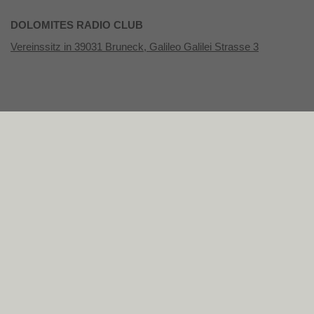
DOLOMITES RADIO CLUB
Vereinssitz in 39031 Bruneck, Galileo Galilei Strasse 3
Datenschutz
Impressum