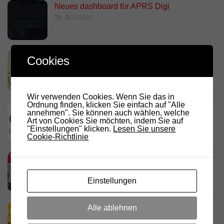
Neues dashboard für APRS Digi
28. JULI 2026
Link Südtirol Murnau Süd ändert QRG und
Cookies
Standort
23. JULI 2026
Wir verwenden Cookies. Wenn Sie das in
Ordnung finden, klicken Sie einfach auf "Alle
DARC Rundspruch 29/2026
annehmen". Sie können auch wählen, welche
23. JULI 2026
Art von Cookies Sie möchten, indem Sie auf
"Einstellungen" klicken.
Lesen Sie unsere
Cookie-Richtlinie
D.R.C. in den Medien – Meraner
Stadtanzeiger
18. JULI 2026
Einstellungen
Alle ablehnen
HamRadio Friedrichshafen 2026
11. JULI 2026