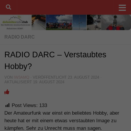
Unter dem Inhalt
RADIO DARC
RADIO DARC – Verstaubtes
Hobby?
VON
IW3AMQ
· VERÖFFENTLICHT
23. AUGUST 2024
·
AKTUALISIERT
19. AUGUST 2024
Post Views:
133
Der Amateurfunk war einst ein beliebtes Hobby, aber
heute hat er mit einem etwas verstaubten Image zu
kämpfen. Sehr zu Unrecht muss man sagen.