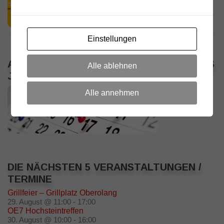
11. JULI 2026
Einstellungen
ALLE VERANSTALTUNGEN / TERMINE DES
Alle ablehnen
JAHRES
Alle annehmen
DIE NÄCHSTEN 5 VERANSTALTUNGEN /
TERMINE
Grillfeier – Grillplatz Oberolang
29. August @ 11:00
-
17:00
OE7 Hochsteintreffen
30. August @ 10:00
-
16:00