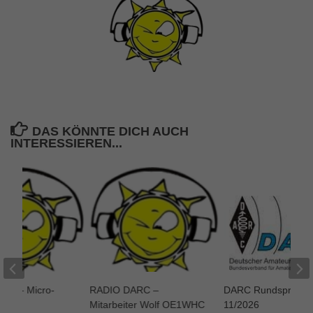
DAS KÖNNTE DICH AUCH
INTERESSIEREN...
RC – Micro-
RADIO DARC –
DARC Rundspruch
 und
Mitarbeiter Wolf OE1WHC
11/2026