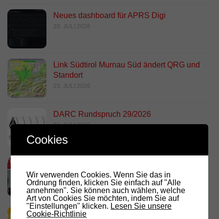
Neues dashboard für APRS Digi
28. JULI 2026
Link Südtirol Murnau Süd ändert QRG und
Standort
23. JULI 2026
DARC Rundspruch 29/2026
23. JULI 2026
Cookies
D.R.C. in den Medien – Meraner
Stadtanzeiger
Wir verwenden Cookies. Wenn Sie das in
Ordnung finden, klicken Sie einfach auf "Alle
18. JULI 2026
annehmen". Sie können auch wählen, welche
Art von Cookies Sie möchten, indem Sie auf
"Einstellungen" klicken.
Lesen Sie unsere
HamRadio Friedrichshafen 2026
Cookie-Richtlinie