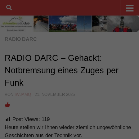
Unter dem Inhalt
RADIO DARC
RADIO DARC – Gehackt:
Notbremsung eines Zuges per
Funk
VON
IW3AMQ
·
21. NOVEMBER 2025
Post Views:
119
Heute stellen wir Ihnen wieder ziemlich ungewöhnliche
Geschichten aus der Technik vor.