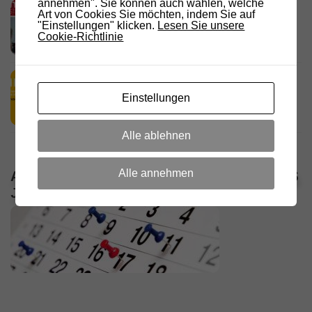
annehmen". Sie können auch wählen, welche
D.R.C. in den Medien – Meraner
Art von Cookies Sie möchten, indem Sie auf
Stadtanzeiger
"Einstellungen" klicken.
Lesen Sie unsere
Cookie-Richtlinie
18. JULI 2026
HamRadio Friedrichshafen 2026
11. JULI 2026
Einstellungen
Alle ablehnen
Alle annehmen
ALLE VERANSTALTUNGEN / TERMINE DES
JAHRES