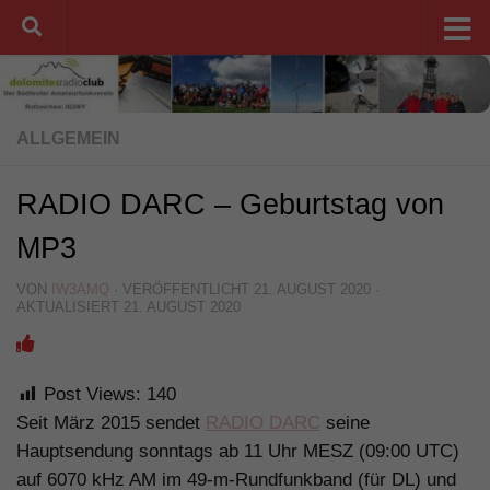
Unter dem Inhalt
ALLGEMEIN
RADIO DARC – Geburtstag von
MP3
VON
IW3AMQ
· VERÖFFENTLICHT
21. AUGUST 2020
·
AKTUALISIERT
21. AUGUST 2020
Post Views:
140
Seit März 2015 sendet
RADIO DARC
seine
Hauptsendung sonntags ab 11 Uhr MESZ (09:00 UTC)
auf 6070 kHz AM im 49-m-Rundfunkband (für DL) und