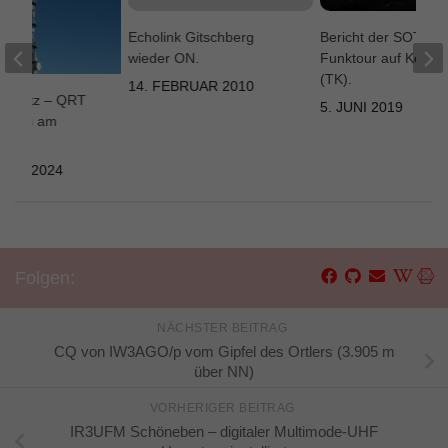
Echolink Gitschberg
Bericht der SOTA
wieder ON.
Funktour auf Korsik
(TK).
14. FEBRUAR 2010
onplatz – QRT
5. JUNI 2019
beiten am
BER 2024
Folgen:
NÄCHSTER BEITRAG
CQ von IW3AGO/p vom Gipfel des Ortlers (3.905 m
über NN)
VORHERIGER BEITRAG
IR3UFM Schöneben – digitaler Multimode-UHF