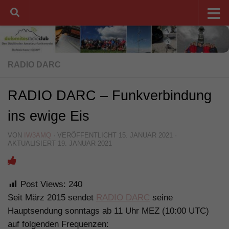
Unter dem Inhalt
RADIO DARC
RADIO DARC – Funkverbindung
ins ewige Eis
VON
IW3AMQ
· VERÖFFENTLICHT
15. JANUAR 2021
·
AKTUALISIERT
19. JANUAR 2021
Post Views:
240
Seit März 2015 sendet
RADIO DARC
seine
Hauptsendung sonntags ab 11 Uhr MEZ (10:00 UTC)
auf folgenden Frequenzen: