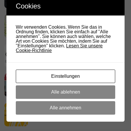
Cookies
Link Südtirol Murnau Süd ändert QRG und
Standort
Wir verwenden Cookies. Wenn Sie das in
23. JULI 2026
Ordnung finden, klicken Sie einfach auf "Alle
annehmen". Sie können auch wählen, welche
Art von Cookies Sie möchten, indem Sie auf
"Einstellungen" klicken.
Lesen Sie unsere
DARC Rundspruch 29/2026
Cookie-Richtlinie
23. JULI 2026
Einstellungen
D.R.C. in den Medien – Meraner
Stadtanzeiger
18. JULI 2026
Alle ablehnen
HamRadio Friedrichshafen 2026
Alle annehmen
11. JULI 2026