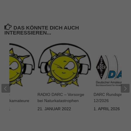
DAS KÖNNTE DICH AUCH
INTERESSIEREN...
ARC –
RADIO DARC – Vorsorge
DARC Rundspruch 
n-Funkamateure
bei Naturkatastrophen
12/2026
 2021
21. JANUAR 2022
1. APRIL 2026