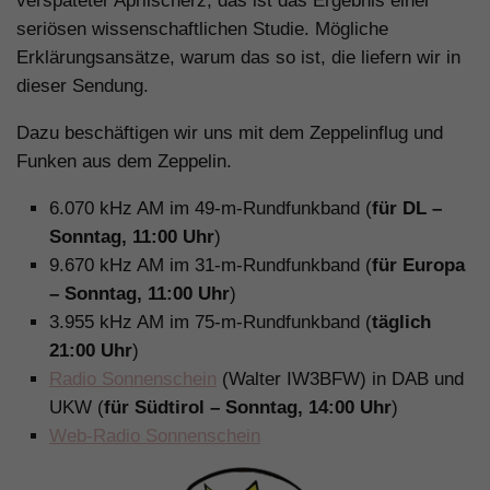
verspäteter Aprilscherz, das ist das Ergebnis einer
seriösen wissenschaftlichen Studie. Mögliche
Erklärungsansätze, warum das so ist, die liefern wir in
dieser Sendung.
Dazu beschäftigen wir uns mit dem Zeppelinflug und
Funken aus dem Zeppelin.
6.070 kHz AM im 49-m-Rundfunkband (
für DL –
Sonntag, 11:00 Uhr
)
9.670 kHz AM im 31-m-Rundfunkband (
für Europa
– Sonntag, 11:00 Uhr
)
3.955 kHz AM im 75-m-Rundfunkband (
täglich
21:00 Uhr
)
Radio Sonnenschein
(Walter IW3BFW) in DAB und
UKW (
für Südtirol – Sonntag, 14:00 Uhr
)
Web-Radio Sonnenschein