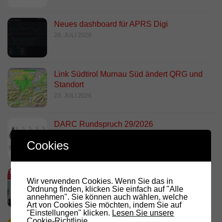
Neues dashboard für APRS Digi
28. JULI 2026
Link Südtirol Murnau Süd ändert QRG und
Standort
23. JULI 2026
DARC Rundspruch 29/2026
23. JULI 2026
Cookies
D.R.C. in den Medien – Meraner
Wir verwenden Cookies. Wenn Sie das in
Stadtanzeiger
Ordnung finden, klicken Sie einfach auf "Alle
18. JULI 2026
annehmen". Sie können auch wählen, welche
Art von Cookies Sie möchten, indem Sie auf
"Einstellungen" klicken.
Lesen Sie unsere
Cookie-Richtlinie