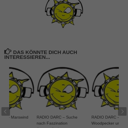
DAS KÖNNTE DICH AUCH
INTERESSIEREN...
RC – Marswind
RADIO DARC – Suche
RADIO DARC –
nach Faszination
Woodpecker und Oli
2021