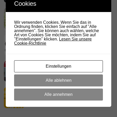
Cookies
Link Südtirol Murnau Süd ändert QRG und
Standort
Wir verwenden Cookies. Wenn Sie das in
23. JULI 2026
Ordnung finden, klicken Sie einfach auf "Alle
annehmen". Sie können auch wählen, welche
Art von Cookies Sie möchten, indem Sie auf
DARC Rundspruch 29/2026
"Einstellungen" klicken.
Lesen Sie unsere
Cookie-Richtlinie
23. JULI 2026
D.R.C. in den Medien – Meraner
Einstellungen
Stadtanzeiger
18. JULI 2026
Alle ablehnen
HamRadio Friedrichshafen 2026
Alle annehmen
11. JULI 2026