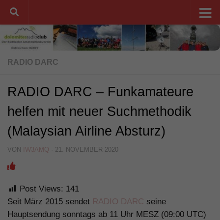
Unter dem Inhalt
RADIO DARC
RADIO DARC – Funkamateure
helfen mit neuer Suchmethodik
(Malaysian Airline Absturz)
VON
IW3AMQ
·
21. NOVEMBER 2020
Post Views:
141
Seit März 2015 sendet
RADIO DARC
seine
Hauptsendung sonntags ab 11 Uhr MESZ (09:00 UTC)