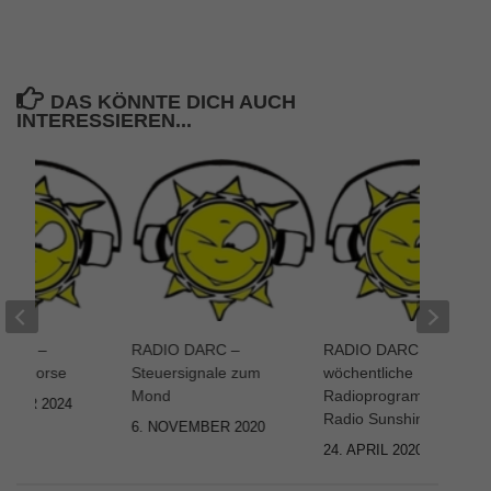
DAS KÖNNTE DICH AUCH
INTERESSIEREN...
DARC –
RADIO DARC –
RADIO DARC – Das
ion Morse
Steuersignale zum
wöchentliche
Mond
Radioprogramm auf
MBER 2024
Radio Sunshine
6. NOVEMBER 2020
24. APRIL 2020