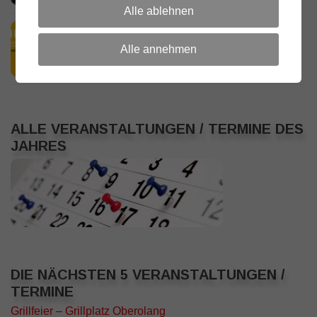
Alle ablehnen
HamRadio Friedrichshafen 2026
11. JULI 2026
Alle annehmen
ALLE VERANSTALTUNGEN / TERMINE DES
JAHRES
DIE NÄCHSTEN 5 VERANSTALTUNGEN /
TERMINE
Grillfeier – Grillplatz Oberolang