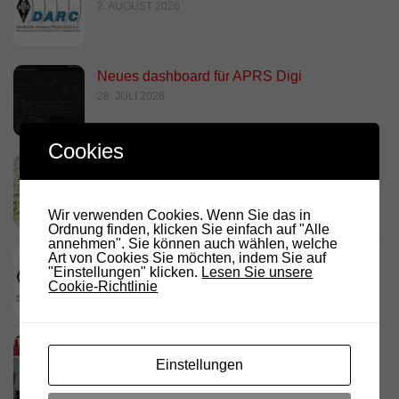
2. AUGUST 2026
Neues dashboard für APRS Digi
28. JULI 2026
Cookies
Link Südtirol Murnau Süd ändert QRG und
Standort
23. JULI 2026
Wir verwenden Cookies. Wenn Sie das in
Ordnung finden, klicken Sie einfach auf "Alle
annehmen". Sie können auch wählen, welche
DARC Rundspruch 29/2026
Art von Cookies Sie möchten, indem Sie auf
"Einstellungen" klicken.
Lesen Sie unsere
23. JULI 2026
Cookie-Richtlinie
D.R.C. in den Medien – Meraner
Einstellungen
Stadtanzeiger
18. JULI 2026