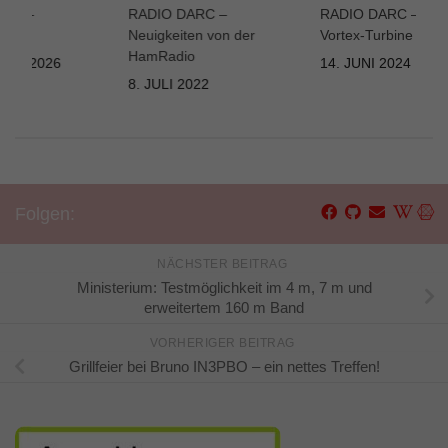
ARC –
RADIO DARC –
RADIO DARC – Setu
nen
Neuigkeiten von der
Vortex-Turbine
HamRadio
UAR 2026
14. JUNI 2024
8. JULI 2022
Folgen:
NÄCHSTER BEITRAG
Ministerium: Testmöglichkeit im 4 m, 7 m und
erweitertem 160 m Band
VORHERIGER BEITRAG
Grillfeier bei Bruno IN3PBO – ein nettes Treffen!