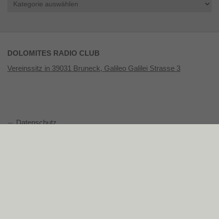
DOLOMITES RADIO CLUB
Vereinssitz in 39031 Bruneck, Galileo Galilei Strasse 3
Datenschutz
Impressum