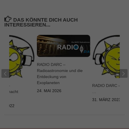
DAS KÖNNTE DICH AUCH
INTERESSIEREN...
RADIO DARC –
Radioastronomie und die
Entdeckung von
Exoplaneten
ARC –
RADIO DARC – Ge
24. MAI 2026
eur macht
…
deos
31. MÄRZ 2023
AR 2022