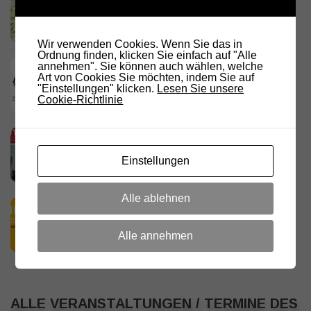
Standort
23. JULI 2026
Wir verwenden Cookies. Wenn Sie das in
Ordnung finden, klicken Sie einfach auf "Alle
DARC Rundspruch 29/2026
annehmen". Sie können auch wählen, welche
Art von Cookies Sie möchten, indem Sie auf
23. JULI 2026
"Einstellungen" klicken.
Lesen Sie unsere
Cookie-Richtlinie
D.R.C. in den Medien – Meraner
Stadtanzeiger
Einstellungen
18. JULI 2026
Alle ablehnen
HamRadio Friedrichshafen 2026
11. JULI 2026
Alle annehmen
ALLE VERANSTALTUNGEN / TERMINE DES