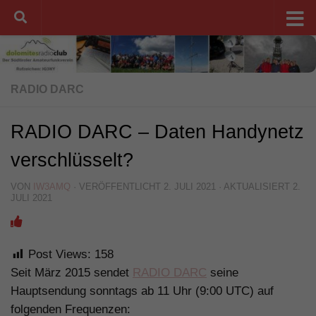
Unter dem Inhalt
RADIO DARC
RADIO DARC – Daten Handynetz
verschlüsselt?
VON
IW3AMQ
· VERÖFFENTLICHT
2. JULI 2021
· AKTUALISIERT
2.
JULI 2021
Post Views:
158
Seit März 2015 sendet
RADIO DARC
seine
Hauptsendung sonntags ab 11 Uhr (9:00 UTC) auf
folgenden Frequenzen: