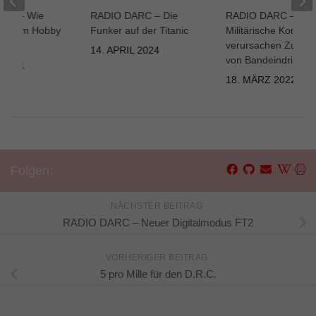
RC – Wie
RADIO DARC – Die
RADIO DARC –
n zum Hobby
Funker auf der Titanic
Militärische Konflikt
eur?
verursachen Zuna
14. APRIL 2024
von Bandeindringli
 2021
18. MÄRZ 2022
Folgen:
NÄCHSTER BEITRAG
RADIO DARC – Neuer Digitalmodus FT2
VORHERIGER BEITRAG
5 pro Mille für den D.R.C.