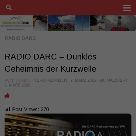
Unter dem Inhalt
RADIO DARC
RADIO DARC – Dunkles
Geheimnis der Kurzwelle
VON
IW3AMQ
· VERÖFFENTLICHT
2. MÄRZ 2026
· AKTUALISIERT
6. MÄRZ 2026
Post Views:
270