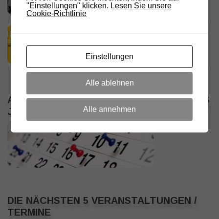
18. JULI 2026
"Einstellungen" klicken.
Lesen Sie unsere
Cookie-Richtlinie
HamRadio Friedrichshafen 2026
11. JULI 2026
Einstellungen
Alle ablehnen
ALLE VERANSTALTUNGEN / TERMINE DES
Alle annehmen
JAHRES
DIE NÄCHSTEN 5 VERANSTALTUNGEN /
TERMINE