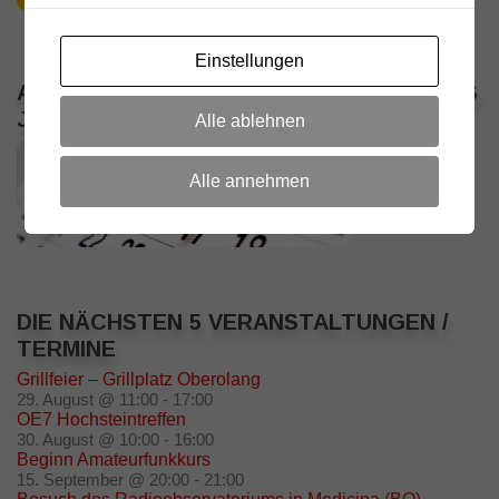
Einstellungen
ALLE VERANSTALTUNGEN / TERMINE DES
JAHRES
Alle ablehnen
Alle annehmen
DIE NÄCHSTEN 5 VERANSTALTUNGEN /
TERMINE
Grillfeier – Grillplatz Oberolang
29. August @ 11:00
-
17:00
OE7 Hochsteintreffen
30. August @ 10:00
-
16:00
Beginn Amateurfunkkurs
15. September @ 20:00
-
21:00