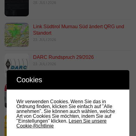
28. JULI 2026
Link Südtirol Murnau Süd ändert QRG und
Standort
23. JULI 2026
DARC Rundspruch 29/2026
23. JULI 2026
Cookies
D.R.C. in den Medien – Meraner
Stadtanzeiger
Wir verwenden Cookies. Wenn Sie das in
18. JULI 2026
Ordnung finden, klicken Sie einfach auf "Alle
annehmen". Sie können auch wählen, welche
Art von Cookies Sie möchten, indem Sie auf
HamRadio Friedrichshafen 2026
"Einstellungen" klicken.
Lesen Sie unsere
Cookie-Richtlinie
11. JULI 2026