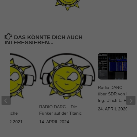
DAS KÖNNTE DICH AUCH
INTERESSIEREN...
Radio DARC – Sen
über SDR von Prof. 
Ing. Ulrich L. Rohde
ARC –
RADIO DARC – Die
24. APRIL 2020
geräusche
Funker auf der Titanic
EMBER 2021
14. APRIL 2024