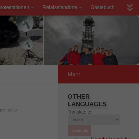
motestationen
Relaisstandorte
Gästebuch
Mehr
OTHER
LANGUAGES
UST 2018
Translate to:
Google Translate