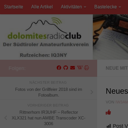
Startseite
Alle Artikel
Aktivitäten
Bastelecke
Unter dem Inhalt
Kontakt
Folgen:
NEUE MI
NÄCHSTER BEITRAG
Fotos von der Grillfeier 2018 sind im
Neues
Fotoalbum.
VON
IW3A
VORHERIGER BEITRAG
Rittnerhorn IR3UHF – Reflector
XLX321 hat nun AMBE Transcoder XC-
3006
Post V