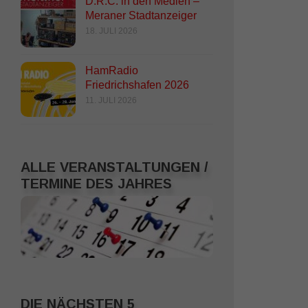
D.R.C. in den Medien –
Meraner Stadtanzeiger
18. JULI 2026
HamRadio
Friedrichshafen 2026
11. JULI 2026
ALLE VERANSTALTUNGEN /
TERMINE DES JAHRES
DIE NÄCHSTEN 5