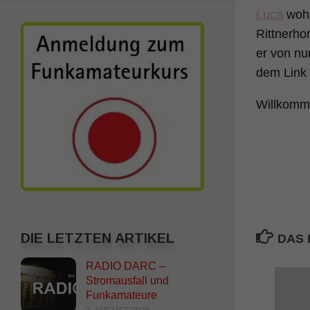
Luca
wohn
Rittnerh
er von nu
dem Link 
Willkomm
DIE LETZTEN ARTIKEL
DAS 
RADIO DARC –
Stromausfall und
Funkamateure