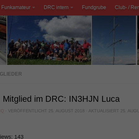
Funkamateur
DRC intern
Fundgrube
Club- / Re
TGLIEDER
 Mitglied im DRC: IN3HJN Luca
MQ
· VERÖFFENTLICHT
25. AUGUST 2018
· AKTUALISIERT
25. AUG
iews:
143