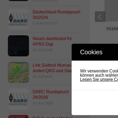
2. AUGUST 2026
Deutschland Rundspruch
30/2026
2. AUGUST 2026
Zwei neue Mitglieder: IN3A
und IN3BIY Gino
Neues dashboard für
23. JANUAR 2011
APRS Digi
28. JULI 2026
Cookies
Link Südtirol Murnau Süd
ändert QRG und Standort
Wir verwenden Cooki
können auch wählen,
23. JULI 2026
Lesen Sie unsere Co
DARC Rundspruch
29/2026
23. JULI 2026