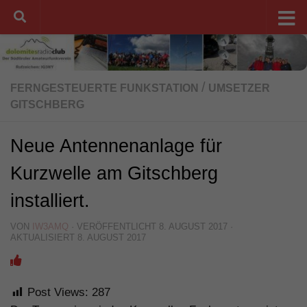
Unter dem Inhalt
/
FERNGESTEUERTE FUNKSTATION
UMSETZER
GITSCHBERG
Neue Antennenanlage für
Kurzwelle am Gitschberg
installiert.
VON
IW3AMQ
· VERÖFFENTLICHT
8. AUGUST 2017
·
AKTUALISIERT
8. AUGUST 2017
Post Views:
287