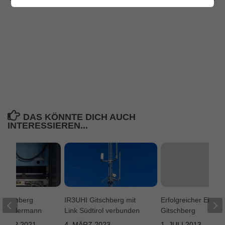
DAS KÖNNTE DICH AUCH
INTERESSIEREN...
Gitschberg
IR3UHI Gitschberg mit
Erfolgreicher Einsa
f Vordermann
Link Südtirol verbunden
Gitschberg
EMBER 2021
4. MÄRZ 2023
1. JULI 2013