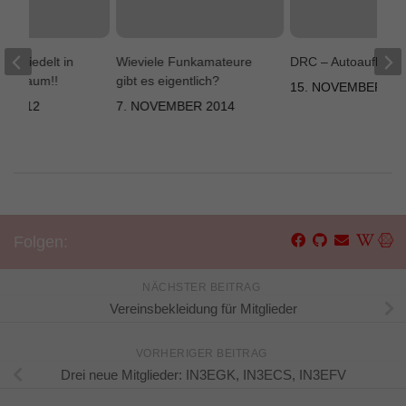
bersiedelt in
Wieviele Funkamateure
DRC – Autoaufklebe
uen Raum!!
gibt es eigentlich?
15. NOVEMBER 20
T 2012
7. NOVEMBER 2014
Folgen:
NÄCHSTER BEITRAG
Vereinsbekleidung für Mitglieder
VORHERIGER BEITRAG
Drei neue Mitglieder: IN3EGK, IN3ECS, IN3EFV