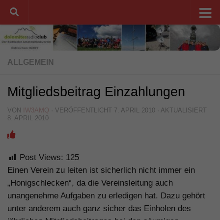
Unter dem Inhalt
ALLGEMEIN
Mitgliedsbeitrag Einzahlungen
VON
IW3AMQ
· VERÖFFENTLICHT
7. APRIL 2010
· AKTUALISIERT
8. APRIL 2010
Post Views:
125
Einen Verein zu leiten ist sicherlich nicht immer ein
„Honigschlecken“, da die Vereinsleitung auch
unangenehme Aufgaben zu erledigen hat. Dazu gehört
unter anderem auch ganz sicher das Einholen des