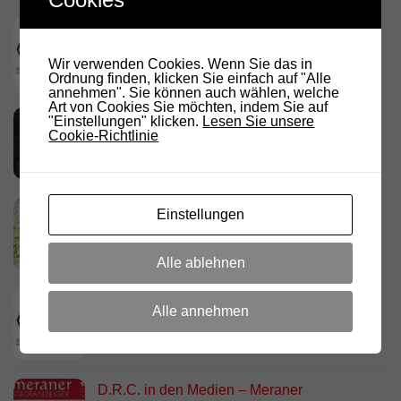
Deutschland Rundspruch 30/2026
2. AUGUST 2026
Wir verwenden Cookies. Wenn Sie das in
Ordnung finden, klicken Sie einfach auf "Alle
annehmen". Sie können auch wählen, welche
Art von Cookies Sie möchten, indem Sie auf
Neues dashboard für APRS Digi
"Einstellungen" klicken.
Lesen Sie unsere
Cookie-Richtlinie
28. JULI 2026
Link Südtirol Murnau Süd ändert QRG und
Einstellungen
Standort
23. JULI 2026
Alle ablehnen
DARC Rundspruch 29/2026
Alle annehmen
23. JULI 2026
D.R.C. in den Medien – Meraner