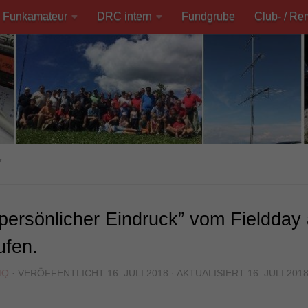
Funkamateur
DRC intern
Fundgrube
Club- / Re
Y
persönlicher Eindruck” vom Fieldday
ufen.
MQ
· VERÖFFENTLICHT
16. JULI 2018
· AKTUALISIERT
16. JULI 201