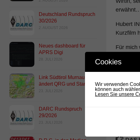
Wirtin, s
2. AUGUST 2026
erwähnt
Deutschland Rundspruch
30/2026
Hubert I
2. AUGUST 2026
Kurzfilm h
Neues dashboard für
Für mich
APRS Digi
28. JULI 2026
Cookies
Danke an 
IN3ENN ha
Link Südtirol Murnau Süd
ändert QRG und Standort
Wir verwenden Cooki
Falls jem
können auch wählen,
23. JULI 2026
stelle sie 
Lesen Sie unsere Co
73 de Ku
DARC Rundspruch
29/2026
23. JULI 2026
DAS 