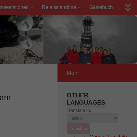
motestationen
Relaisstandorte
Gästebuch
Mehr
OTHER
 am
LANGUAGES
Translate to:
8
Google Translate