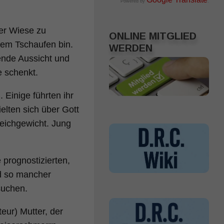
Powered by
.
ner Wiese zu
ONLINE MITGLIED
dem Tschaufen bin.
WERDEN
ende Aussicht und
e schenkt.
 Einige führten ihr
lten sich über Gott
Gleichgewicht. Jung
prognostizierten,
nd so mancher
suchen.
eur) Mutter, der