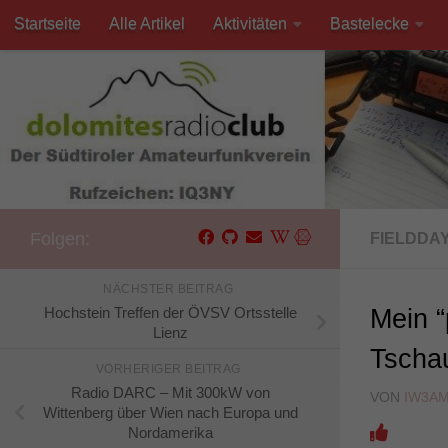
Startseite
Alle Artikel
Aktivitäten
Bastelecke
Unter dem Inhalt
Kontakt
Folgen:
FIELDDA
NÄCHSTER BEITRAG
Hochstein Treffen der ÖVSV Ortsstelle
Mein “
Lienz
Tscha
VORHERIGER BEITRAG
Radio DARC – Mit 300kW von
VON
IW3A
Wittenberg über Wien nach Europa und
Nordamerika