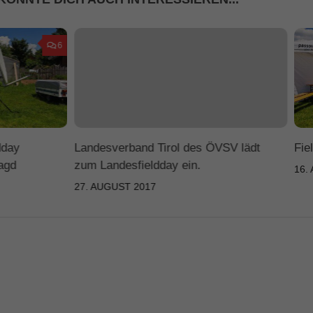
6
dday
Landesverband Tirol des ÖVSV lädt
Fie
agd
zum Landesfieldday ein.
16.
27. AUGUST 2017