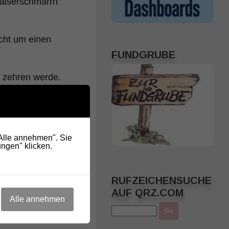
Kaiserschmarrn
cht um einen
FUNDGRUBE
 zehren werde.
or allem Markus
"Alle annehmen". Sie
schicken und ich
ngen" klicken.
RUFZEICHENSUCHE
AUF QRZ.COM
Alle annehmen