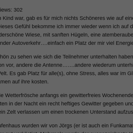
iews:
302
in Kind war, gab es für mich nichts Schöneres wie auf ei
Dieses Gefühl bekomme ich immer wieder wenn ich auf 
erschöne Wiese, mit sanften Hügeln, eine atemberaub
ender Autoverkehr….einfach ein Platz der mir viel Energi
hön zu sehen wie sich die Teilnehmer unterhalten haben.
on vor, andere die Antenne…….andere wiederum unterhie
elt. Es gab Platz für alle(s), ohne Stress, alles war im 
amen auf ihre kosten.
e Wetterfrösche anfangs ein gewitterfreies Wochenende 
tten in der Nacht ein recht heftiges Gewitter gegeben u
in Zelt verlassen um einen trockenen Unterstand aufzu
fenhaus wurden wir von Jörgs (er ist auch ein Funkamat