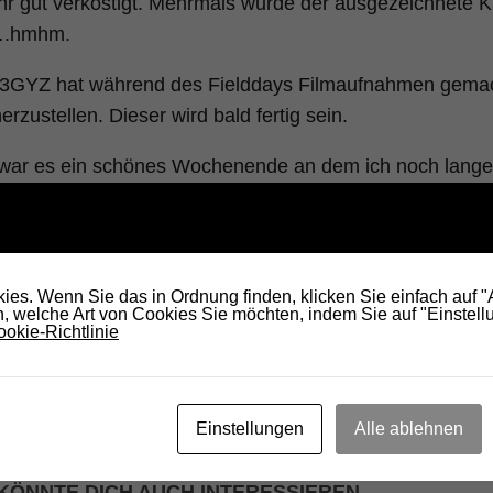
ehr gut verköstigt. Mehrmals wurde der ausgezeichnete 
….hmhm.
N3GYZ hat während des Fielddays Filmaufnahmen gema
erzustellen. Dieser wird bald fertig sein.
 war es ein schönes Wochenende an dem ich noch lange
jene die sich um die Organisation gekümmert haben; v
t einen großen Beitrag geleistet.
es. Wenn Sie das in Ordnung finden, klicken Sie einfach auf 
and noch Fotos fürs
Fotoalbum
hat, diese bitte an mich 
 welche Art von Cookies Sie möchten, indem Sie auf "Einstellu
rein.
okie-Richtlinie
rt IN3DOV
Einstellungen
Alle ablehnen
KÖNNTE DICH AUCH INTERESSIEREN...