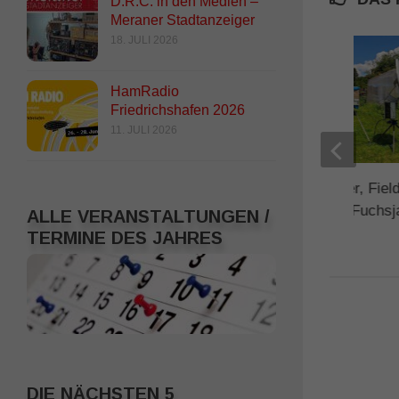
D.R.C. in den Medien –
Meraner Stadtanzeiger
18. JULI 2026
HamRadio
Friedrichshafen 2026
11. JULI 2026
60 Jahre D.R.C. Feier, Fiel
Tschaufen 2026 und Fuchsj
ALLE VERANSTALTUNGEN /
TERMINE DES JAHRES
29. MAI 2026
DIE NÄCHSTEN 5