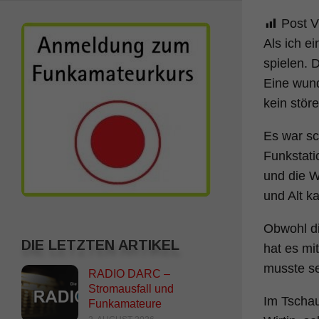
Post V
Als ich e
spielen. 
Eine wund
kein stör
Es war sc
Funkstati
und die W
und Alt k
Obwohl di
DIE LETZTEN ARTIKEL
hat es mi
musste se
RADIO DARC –
Stromausfall und
Im Tschau
Funkamateure