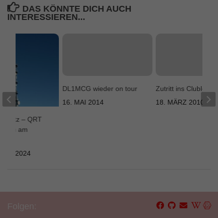
DAS KÖNNTE DICH AUCH
INTERESSIEREN...
DL1MCG wieder on tour
Zutritt ins Clublokal
16. MAI 2014
18. MÄRZ 2010
onplatz – QRT
beiten am
BER 2024
Folgen: