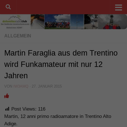
Unter dem Inhalt
ALLGEMEIN
Martin Faraglia aus dem Trentino
wird Funkamateur mit nur 12
Jahren
VON
IW3AMQ
·
27. JANUAR 2015
Post Views:
116
Martin, 12 anni primo radioamatore in Trentino Alto
Adige.