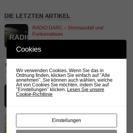
DIE LETZTEN ARTIKEL
RADIO DARC – Stromausfall und
Funkamateure
2. AUGUST 2026
Cookies
Deutschland Rundspruch 30/2026
2. AUGUST 2026
Wir verwenden Cookies. Wenn Sie das in
Ordnung finden, klicken Sie einfach auf "Alle
annehmen". Sie können auch wählen, welche
Art von Cookies Sie möchten, indem Sie auf
Neues dashboard für APRS Digi
"Einstellungen" klicken.
Lesen Sie unsere
Cookie-Richtlinie
28. JULI 2026
Link Südtirol Murnau Süd ändert QRG und
Einstellungen
Standort
23. JULI 2026