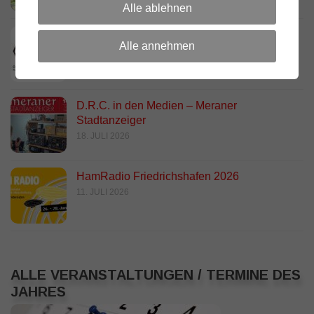
Alle ablehnen
DARC Rundspruch 29/2026
Alle annehmen
23. JULI 2026
D.R.C. in den Medien – Meraner
Stadtanzeiger
18. JULI 2026
HamRadio Friedrichshafen 2026
11. JULI 2026
ALLE VERANSTALTUNGEN / TERMINE DES
JAHRES