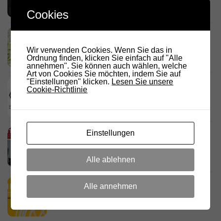
Cookies
Link Südtirol Murnau Süd ändert QRG und
Standort
Wir verwenden Cookies. Wenn Sie das in
23. JULI 2026
Ordnung finden, klicken Sie einfach auf "Alle
annehmen". Sie können auch wählen, welche
Art von Cookies Sie möchten, indem Sie auf
"Einstellungen" klicken.
Lesen Sie unsere
DARC Rundspruch 29/2026
Cookie-Richtlinie
23. JULI 2026
Einstellungen
D.R.C. in den Medien – Meraner
Stadtanzeiger
18. JULI 2026
Alle ablehnen
HamRadio Friedrichshafen 2026
Alle annehmen
11. JULI 2026