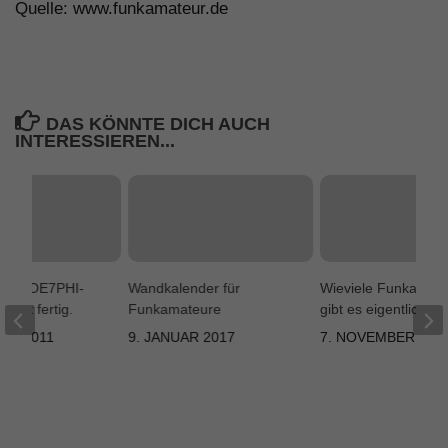
Quelle: www.funkamateur.de
DAS KÖNNTE DICH AUCH
INTERESSIEREN...
 von OE7PHI-
Wandkalender für
Wieviele Funkamat
n ist fertig.
Funkamateure
gibt es eigentlich?
ER 2011
9. JANUAR 2017
7. NOVEMBER 201