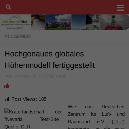
Unter dem Inhalt
ALLGEMEIN
Hochgenaues globales
Höhenmodell fertiggestellt
VON
IW3AMQ
·
17. OKTOBER 2016
Post Views:
185
Wie das Deutsches
Zentrum für Luft- und
Raumfahrt e.V. (
DLR
)