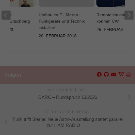
gskurs
Umbau im CL Meran –
Remotestationen Pl
tion Gitschberg
Funkgeräte und Technik
können CW
installiert
T 2023
25. FEBRUAR 2026
20. FEBRUAR 2018
Folgen:
NÄCHSTER BEITRAG
DARC – Rundspruch 13/2026
VORHERIGER BEITRAG
Funk trifft Sterne: Neue Astro-Ausstellung startet parallel
zur HAM RADIO