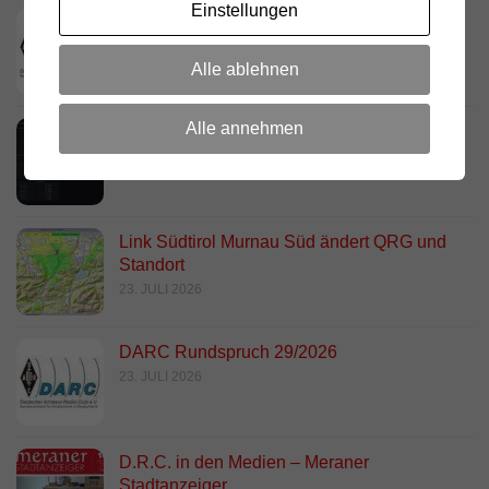
Einstellungen
Deutschland Rundspruch 30/2026
2. AUGUST 2026
Alle ablehnen
Alle annehmen
Neues dashboard für APRS Digi
28. JULI 2026
Link Südtirol Murnau Süd ändert QRG und
Standort
23. JULI 2026
DARC Rundspruch 29/2026
23. JULI 2026
D.R.C. in den Medien – Meraner
Stadtanzeiger