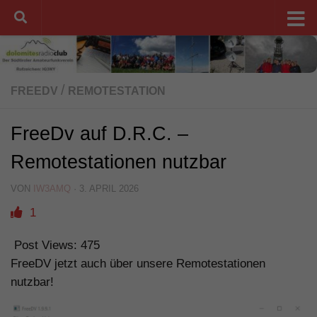
Unter dem Inhalt
/
FREEDV
REMOTESTATION
FreeDv auf D.R.C. –
Remotestationen nutzbar
VON
IW3AMQ
·
3. APRIL 2026
1
Post Views:
475
FreeDV jetzt auch über unsere Remotestationen
nutzbar!