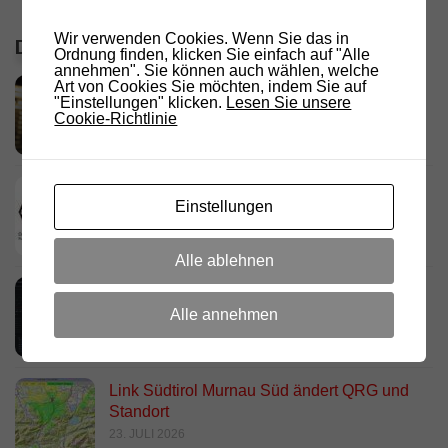
Wir verwenden Cookies. Wenn Sie das in
DIE LETZTEN ARTIKEL
Ordnung finden, klicken Sie einfach auf "Alle
annehmen". Sie können auch wählen, welche
Art von Cookies Sie möchten, indem Sie auf
RADIO DARC – Stromausfall und
"Einstellungen" klicken.
Lesen Sie unsere
Funkamateure
Cookie-Richtlinie
2. AUGUST 2026
Deutschland Rundspruch 30/2026
Einstellungen
2. AUGUST 2026
Alle ablehnen
Neues dashboard für APRS Digi
28. JULI 2026
Alle annehmen
Link Südtirol Murnau Süd ändert QRG und
Standort
23. JULI 2026