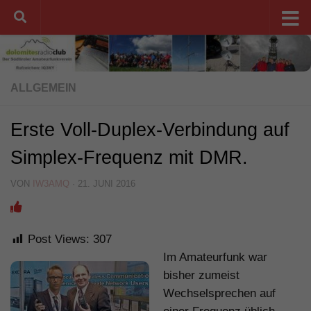
Unter dem Inhalt
ALLGEMEIN
Erste Voll-Duplex-Verbindung auf
Simplex-Frequenz mit DMR.
VON
IW3AMQ
·
21. JUNI 2016
Post Views:
307
Im Amateurfunk war
bisher zumeist
Wechselsprechen auf