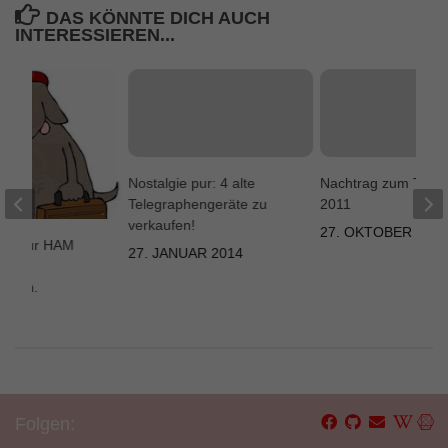
DAS KÖNNTE DICH AUCH
INTERESSIEREN...
Nostalgie pur: 4 alte
Nachtrag zum Törg
Telegraphengeräte zu
2011
verkaufen!
27. OKTOBER 2011
rse zur HAM
27. JANUAR 2014
ch
hafen.
019
Folgen: