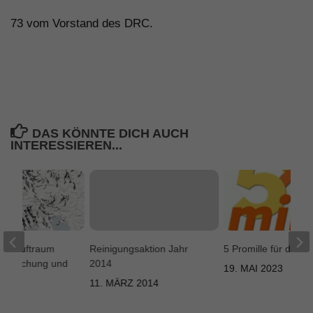
73 vom Vorstand des DRC.
DAS KÖNNTE DICH AUCH
INTERESSIEREN...
er – Luftraum
Reinigungsaktion Jahr
5 Promille für den 
berwachung und
2014
19. MAI 2023
11. MÄRZ 2014
022