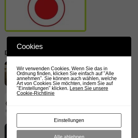
Cookies
DIE LETZTEN ARTIKEL
RADIO DARC – Stromausfall und
Wir verwenden Cookies. Wenn Sie das in
Funkamateure
Ordnung finden, klicken Sie einfach auf "Alle
annehmen". Sie können auch wählen, welche
2. AUGUST 2026
Art von Cookies Sie möchten, indem Sie auf
"Einstellungen" klicken.
Lesen Sie unsere
Cookie-Richtlinie
Deutschland Rundspruch 30/2026
2. AUGUST 2026
Einstellungen
Neues dashboard für APRS Digi
28. JULI 2026
Alle ablehnen