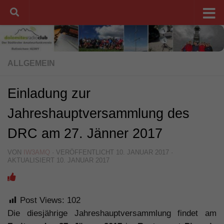
Unter dem Inhalt
ALLGEMEIN
Einladung zur
Jahreshauptversammlung des
DRC am 27. Jänner 2017
VON
IW3AMQ
· VERÖFFENTLICHT
10. JANUAR 2017
·
AKTUALISIERT
10. JANUAR 2017
Post Views:
102
Die diesjährige Jahreshauptversammlung findet am