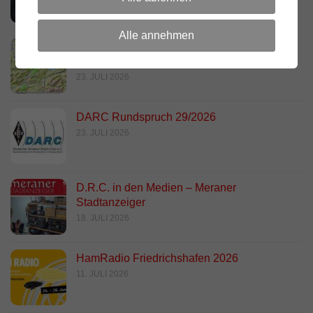
Alle annehmen
Link Südtirol Murnau Süd ändert QRG und
Standort
23. JULI 2026
DARC Rundspruch 29/2026
23. JULI 2026
D.R.C. in den Medien – Meraner
Stadtanzeiger
18. JULI 2026
HamRadio Friedrichshafen 2026
11. JULI 2026