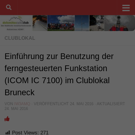
Unter dem Inhalt
CLUBLOKAL
Einführung zur Benutzung der
ferngesteuerten Funkstation
(ICOM IC 7100) im Clublokal
Bruneck
VON
IW3AMQ
· VERÖFFENTLICHT
24. MAI 2016
· AKTUALISIERT
24. MAI 2016
Post Views:
271