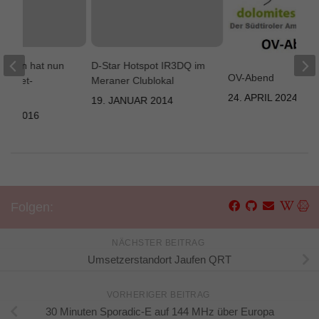
 Meran hat nun
D-Star Hotspot IR3DQ im
OV-Abend
Hamnet-
Meraner Clublokal
g!
24. APRIL 2024
19. JANUAR 2014
ER 2016
Folgen:
NÄCHSTER BEITRAG
Umsetzerstandort Jaufen QRT
VORHERIGER BEITRAG
30 Minuten Sporadic-E auf 144 MHz über Europa