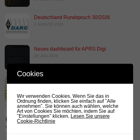
Deutschland Rundspruch 30/2026
2. AUGUST 2026
Neues dashboard für APRS Digi
28. JULI 2026
Cookies
Link Südtirol Murnau Süd ändert QRG und
Standort
23. JULI 2026
Wir verwenden Cookies. Wenn Sie das in
Ordnung finden, klicken Sie einfach auf "Alle
annehmen". Sie können auch wählen, welche
Art von Cookies Sie möchten, indem Sie auf
DARC Rundspruch 29/2026
"Einstellungen" klicken.
Lesen Sie unsere
23. JULI 2026
Cookie-Richtlinie