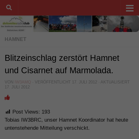
Unter dem Inhalt
HAMNET
Blitzeinschlag zerstört Hamnet
und Cisarnet auf Marmolada.
VON
IW3AMQ
· VERÖFFENTLICHT
17. JULI 2012
· AKTUALISIERT
17. JULI 2012
Post Views:
193
Tobias IW3BRC, unser Hamnet Koordinator hat heute
untenstehende Mitteilung verschickt.