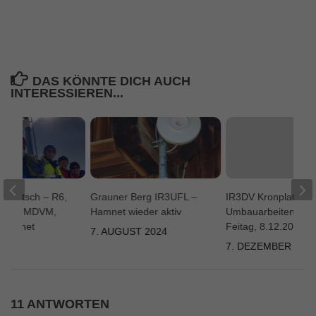
DAS KÖNNTE DICH AUCH
INTERESSIEREN...
valatsch – R6,
Grauner Berg IR3UFL –
IR3DV Kronplatz –
irol, MMDVM,
Hamnet wieder aktiv
Umbauarbeiten am
 Hamnet
Feitag, 8.12.2017
7. AUGUST 2024
2020
7. DEZEMBER 201
11 ANTWORTEN