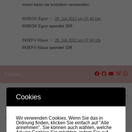
mann kann sie trotzdem verwenden.
IN3EGK Egon
28. Juli 2012 um 07:44 Uhr
IN3EGK Egon spendet 30€.
IN3EFV Klaus
28. Juli 2012 um 07:44 Uhr
IN3EFV Klaus spendet 10€
Folgen:
NÄCHSTER BEITRAG
Cookies
Einsatzbericht Umsetzer Rittner Horn
VORHERIGER BEITRAG
Das QSL-System des RSGB in England
Wir verwenden Cookies. Wenn Sie das in
Ordnung finden, klicken Sie einfach auf "Alle
annehmen". Sie können auch wählen, welche