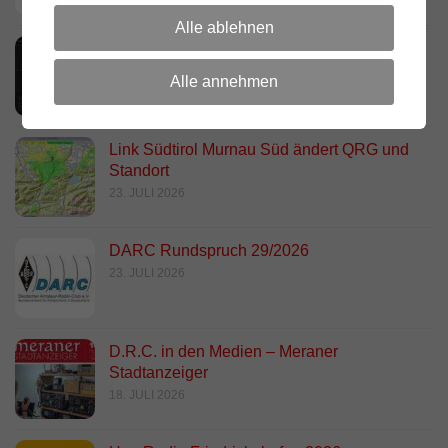
Alle ablehnen
Neues dashboard für APRS Digi
28. JULI 2026
Alle annehmen
Link Südtirol Murnau Süd ändert QRG und
Standort
23. JULI 2026
DARC Rundspruch 29/2026
23. JULI 2026
D.R.C. in den Medien – Meraner
Stadtanzeiger
18. JULI 2026