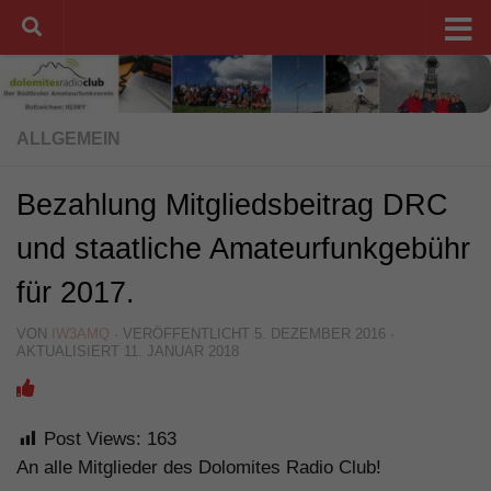
Unter dem Inhalt
ALLGEMEIN
Bezahlung Mitgliedsbeitrag DRC
und staatliche Amateurfunkgebühr
für 2017.
VON
IW3AMQ
· VERÖFFENTLICHT
5. DEZEMBER 2016
·
AKTUALISIERT
11. JANUAR 2018
Post Views:
163
An alle Mitglieder des Dolomites Radio Club!